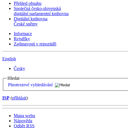
Přehled obsahu
Společná česko-slovenská
digitální parlamentní knihovna
Digitální knihovna
České sněmy
Informace
Rejstříky
Zajímavosti v repozitáři
English
Česky
Hledat
Plnotextové vyhledávání
ISP
(
příhlásit
)
Mapa webu
Nápověda
Odběr RSS