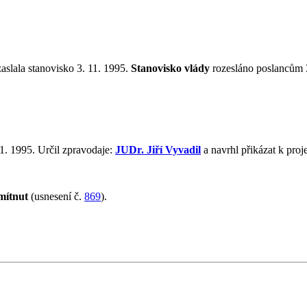
aslala stanovisko 3. 11. 1995.
Stanovisko vlády
rozesláno poslancům 3
1. 1995. Určil zpravodaje:
JUDr. Jiří Vyvadil
a navrhl přikázat k pro
mítnut
(usnesení č.
869
).