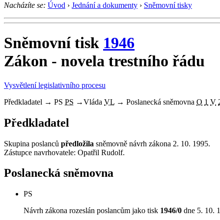
Nacházíte se:
Úvod
›
Jednání a dokumenty
›
Sněmovní tisky
Sněmovní tisk
1946
Zákon - novela trestního řádu
Vysvětlení legislativního procesu
Předkladatel
→
PS
PS
→
Vláda
VL
→
Poslanecká sněmovna
O
1
V
Předkladatel
Skupina poslanců
předložila
sněmovně návrh zákona 2. 10. 1995.
Zástupce navrhovatele: Opatřil Rudolf.
Poslanecká sněmovna
PS
Návrh zákona rozeslán poslancům jako tisk
1946/0
dne 5. 10. 