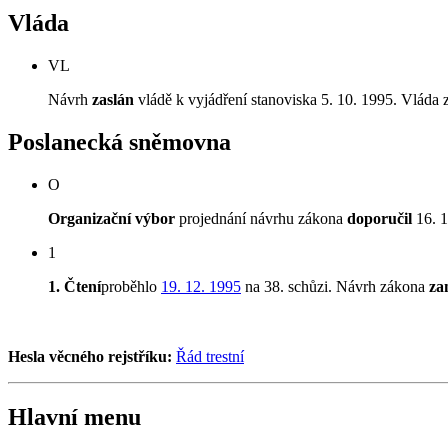
Vláda
VL
Návrh
zaslán
vládě k vyjádření stanoviska 5. 10. 1995. Vláda z
Poslanecká sněmovna
O
Organizační výbor
projednání návrhu zákona
doporučil
16. 1
1
1. Čtení
proběhlo
19. 12. 1995
na 38. schůzi. Návrh zákona
za
Hesla věcného rejstříku:
Řád trestní
Hlavní menu