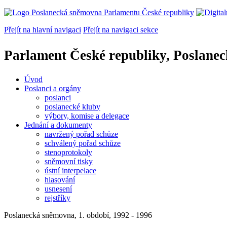
Přejít na hlavní navigaci
Přejít na navigaci sekce
Parlament České republiky, Poslane
Úvod
Poslanci a orgány
poslanci
poslanecké kluby
výbory, komise a delegace
Jednání a dokumenty
navržený pořad schůze
schválený pořad schůze
stenoprotokoly
sněmovní tisky
ústní interpelace
hlasování
usnesení
rejstříky
Poslanecká sněmovna, 1. období, 1992 - 1996