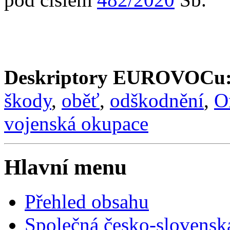
Deskriptory EUROVOCu
škody
,
oběť
,
odškodnění
,
O
vojenská okupace
Hlavní menu
Přehled obsahu
Společná česko-slovensk