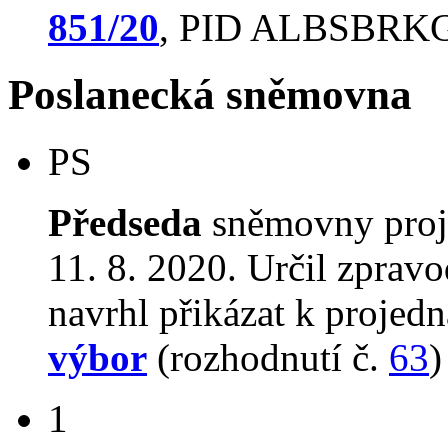
851/20
, PID ALBSBRK
Poslanecká sněmovna
PS
Předseda
sněmovny proj
11. 8. 2020. Určil zprav
navrhl přikázat k proje
výbor
(rozhodnutí č.
63
)
1