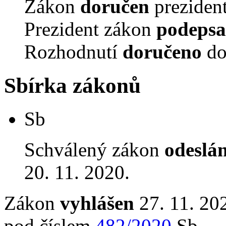
Zákon
doručen
prezident
Prezident zákon
podepsa
Rozhodnutí
doručeno
do
Sbírka zákonů
Sb
Schválený zákon
odeslá
20. 11. 2020.
Zákon
vyhlášen
27. 11. 202
pod číslem
482/2020
Sb.