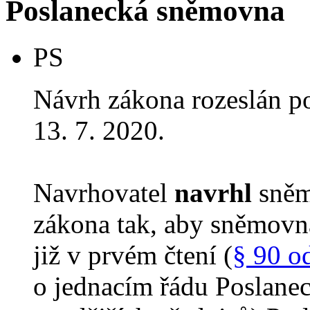
Poslanecká sněmovna
PS
Návrh zákona rozeslán p
13. 7. 2020.
Navrhovatel
navrhl
sněm
zákona tak, aby sněmovn
již v prvém čtení (
§ 90 o
o jednacím řádu Poslane