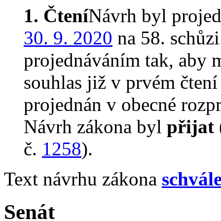
1. Čtení
Návrh byl proje
30. 9. 2020
na 58. schůz
projednáváním tak, aby 
souhlas již v prvém čtení
projednán v obecné rozpr
Návrh zákona byl
přijat
č.
1258
).
Text návrhu zákona
schvál
Senát