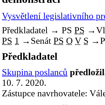
Vysvětlení legislativního p
Předkladatel
→
PS
PS
→
Vl
PS
1
→
Senát
PS
O
V
S
→
P
Předkladatel
Skupina poslanců
předloži
10. 7. 2020.
Zástupce navrhovatele: Vále