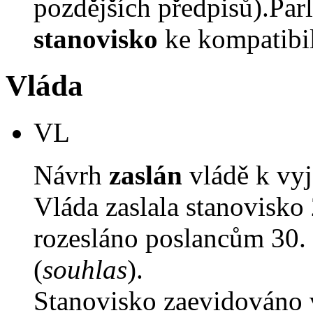
pozdějších předpisů).Parl
stanovisko
ke kompatibil
Vláda
VL
Návrh
zaslán
vládě k vyj
Vláda zaslala stanovisko
rozesláno poslancům 30. 
(
souhlas
).
Stanovisko zaevidováno