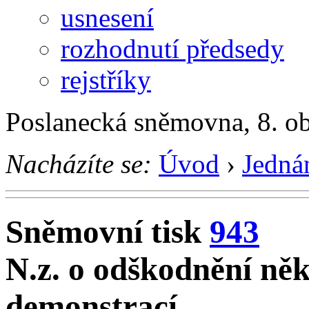
usnesení
rozhodnutí předsedy
rejstříky
Poslanecká sněmovna, 8. o
Nacházíte se:
Úvod
›
Jedná
Sněmovní tisk
943
N.z. o odškodnění někt
demonstrací