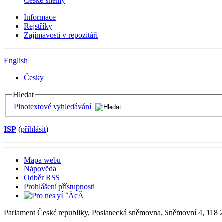
České sněmy
Informace
Rejstříky
Zajímavosti v repozitáři
English
Česky
Hledat
Plnotextové vyhledávání
ISP
(
příhlásit
)
Mapa webu
Nápověda
Odběr RSS
Prohlášení přístupnosti
Parlament České republiky, Poslanecká sněmovna, Sněmovní 4, 118 2