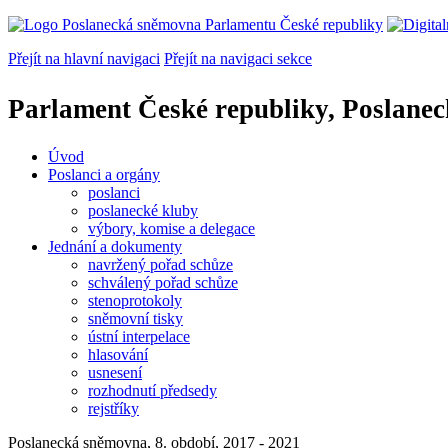
Přejít na hlavní navigaci
Přejít na navigaci sekce
Parlament České republiky, Poslane
Úvod
Poslanci a orgány
poslanci
poslanecké kluby
výbory, komise a delegace
Jednání a dokumenty
navržený pořad schůze
schválený pořad schůze
stenoprotokoly
sněmovní tisky
ústní interpelace
hlasování
usnesení
rozhodnutí předsedy
rejstříky
Poslanecká sněmovna, 8. období, 2017 - 2021