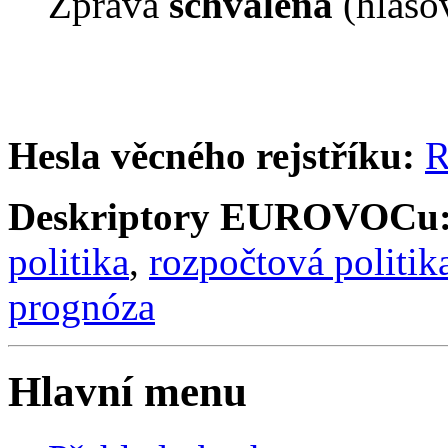
Zpráva
schválena
(hlaso
Hesla věcného rejstříku:
R
Deskriptory EUROVOCu
politika
,
rozpočtová politik
prognóza
Hlavní menu