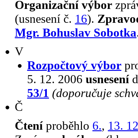
Organizační výbor
zpr
(usnesení č.
16
).
Zpravo
Mgr. Bohuslav Sobotka
V
Rozpočtový výbor
pro
5. 12. 2006
usnesení
d
53/1
(doporučuje schvá
Č
Čtení
proběhlo
6.
,
13. 1