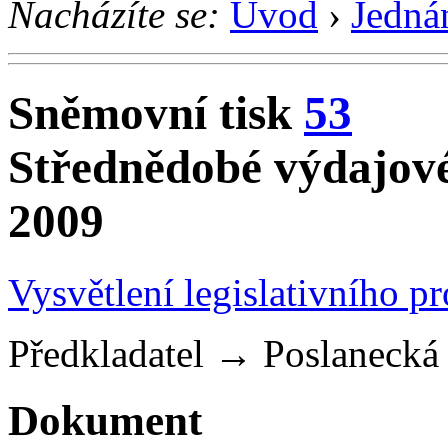
Nacházíte se:
Úvod
›
Jedná
Sněmovní tisk
53
Střednědobé výdajové
2009
Vysvětlení legislativního p
Předkladatel
→
Poslaneck
Dokument