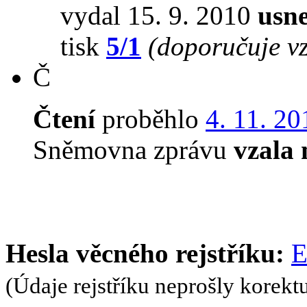
vydal 15. 9. 2010
usne
tisk
5/1
(doporučuje vz
Č
Čtení
proběhlo
4. 11. 20
Sněmovna zprávu
vzala
Hesla věcného rejstříku:
E
(Údaje rejstříku neprošly korekt