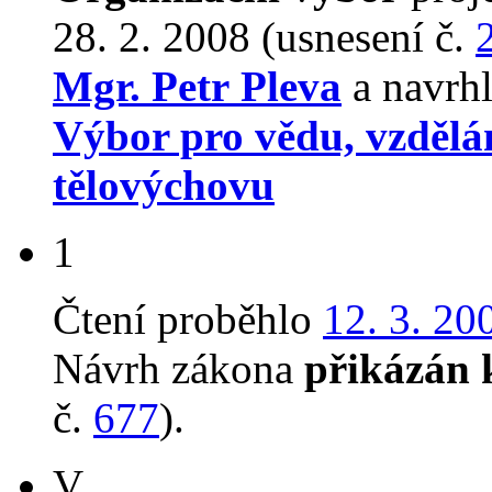
28. 2. 2008 (usnesení č.
Mgr. Petr Pleva
a navrhl
Výbor pro vědu, vzdělán
tělovýchovu
1
Čtení proběhlo
12. 3. 20
Návrh zákona
přikázán 
č.
677
).
V