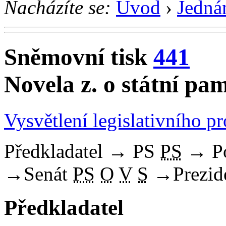
Nacházíte se:
Úvod
›
Jedná
Sněmovní tisk
441
Novela z. o státní pa
Vysvětlení legislativního p
Předkladatel
→
PS
PS
→
P
→
Senát
PS
O
V
S
→
Prezid
Předkladatel