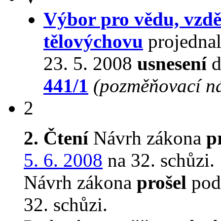
Výbor pro vědu, vzdě
tělovýchovu
projednal
23. 5. 2008
usnesení
d
441/1
(pozměňovací n
2
2. Čtení
Návrh zákona
p
5. 6. 2008
na 32. schůzi.
Návrh zákona
prošel
podr
32. schůzi.