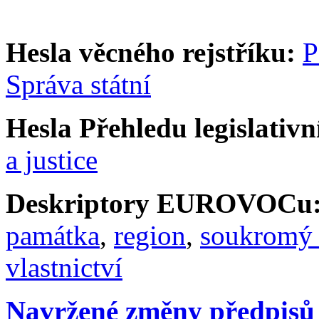
Hesla věcného rejstříku:
P
Správa státní
Hesla Přehledu legislativní
a justice
Deskriptory EUROVOCu
památka
,
region
,
soukromý 
vlastnictví
Navržené změny předpisů