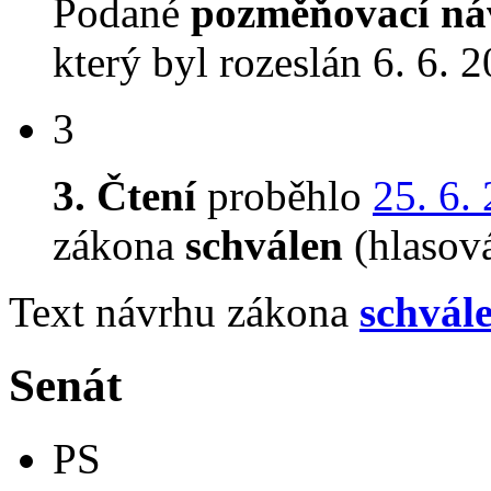
Podané
pozměňovací ná
který byl rozeslán 6. 6. 
3
3. Čtení
proběhlo
25. 6.
zákona
schválen
(hlasov
Text návrhu zákona
schvál
Senát
PS