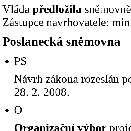
Vláda
předložila
sněmovně 
Zástupce navrhovatele: mini
Poslanecká sněmovna
PS
Návrh zákona rozeslán p
28. 2. 2008.
O
Organizační výbor
proj