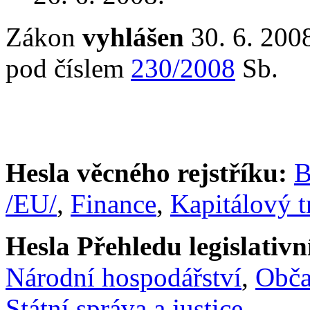
Zákon
vyhlášen
30. 6. 2008
pod číslem
230/2008
Sb.
Hesla věcného rejstříku:
B
/EU/
,
Finance
,
Kapitálový t
Hesla Přehledu legislativní
Národní hospodářství
,
Obč
Státní správa a justice