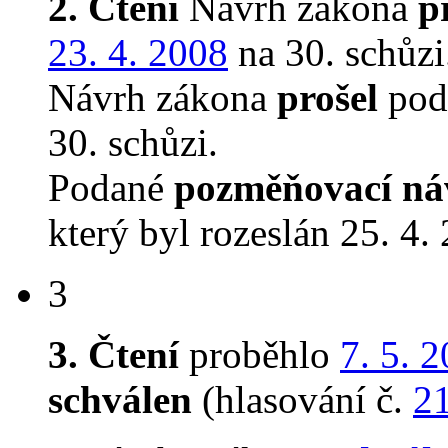
2. Čtení
Návrh zákona
p
23. 4. 2008
na 30. schůzi
Návrh zákona
prošel
podr
30. schůzi.
Podané
pozměňovací ná
který byl rozeslán 25. 4.
3
3. Čtení
proběhlo
7. 5. 
schválen
(hlasování č.
2