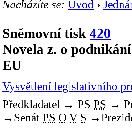
Nacházíte se:
Úvod
›
Jedná
Sněmovní tisk
420
Novela z. o podnikání
EU
Vysvětlení legislativního p
Předkladatel
→
PS
PS
→
P
→
Senát
PS
O
V
S
→
Prezid