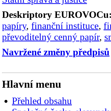
Deskriptory EUROVOCu
papíry
,
finanční instituce
,
f
převoditelný cenný papír
,
s
Navržené změny předpisů
Hlavní menu
Přehled obsahu