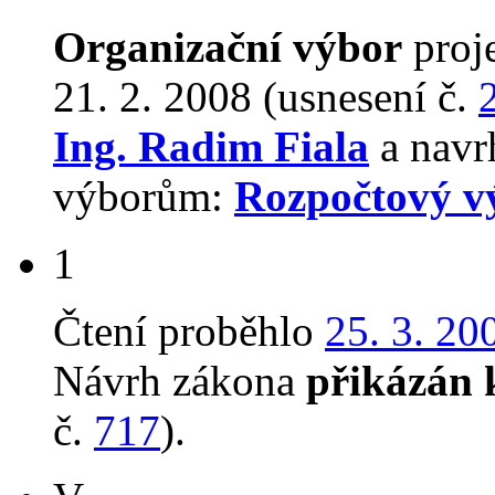
Organizační výbor
proj
21. 2. 2008 (usnesení č.
Ing. Radim Fiala
a navrh
výborům:
Rozpočtový v
1
Čtení proběhlo
25. 3. 20
Návrh zákona
přikázán 
č.
717
).