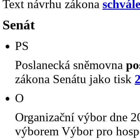
Text návrhu zákona
schvál
Senát
PS
Poslanecká sněmovna
po
zákona Senátu jako tisk
O
Organizační výbor dne 2
výborem Výbor pro hospo