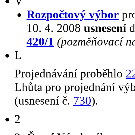
V
Rozpočtový výbor
pro
10. 4. 2008
usnesení
d
420/1
(pozměňovací n
L
Projednávání proběhlo
2
Lhůta pro projednání vý
(usnesení č.
730
).
2