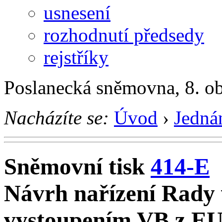
usnesení
rozhodnutí předsedy
rejstříky
Poslanecká sněmovna, 8. o
Nacházíte se:
Úvod
›
Jedná
Sněmovní tisk
414-E
Návrh nařízení Rady v
vystoupením VB z E