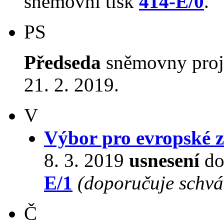
sněmovní tisk
414-E/0
.
PS
Předseda
sněmovny pro
21. 2. 2019.
V
Výbor pro evropské zá
8. 3. 2019
usnesení
do
E/1
(doporučuje schvál
Č