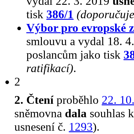
vydal 22. 3. 2019
usne
tisk
386/1
(doporučuje 
Výbor pro evropské zá
smlouvu a vydal 18. 4
poslancům jako tisk
3
ratifikací)
.
2
2. Čtení
proběhlo
22. 10
sněmovna
dala
souhlas k 
usnesení č.
1293
).