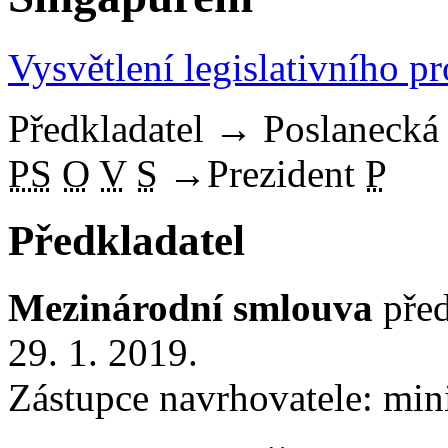
Vysvětlení legislativního p
Předkladatel
→
Poslaneck
PS
O
V
S
→
Prezident
P
Předkladatel
Mezinárodní smlouva
před
29. 1. 2019.
Zástupce navrhovatele: minis