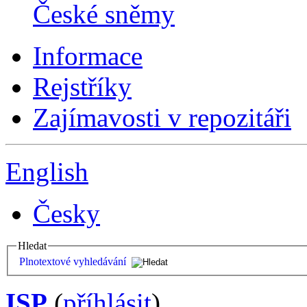
České sněmy
Informace
Rejstříky
Zajímavosti v repozitáři
English
Česky
Hledat
Plnotextové vyhledávání
ISP
(
příhlásit
)