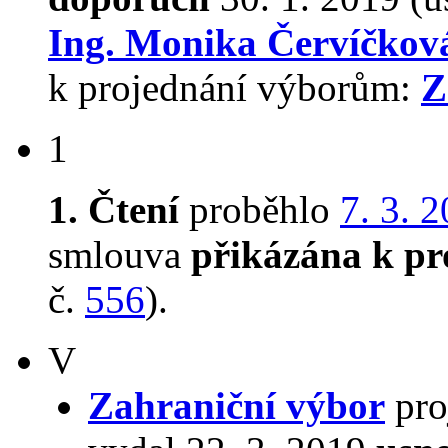
Ing. Monika Červíčko
k projednání výborům:
Z
1
1. Čtení
proběhlo
7. 3. 
smlouva
přikázána k pr
č.
556
).
V
Zahraniční výbor
pro