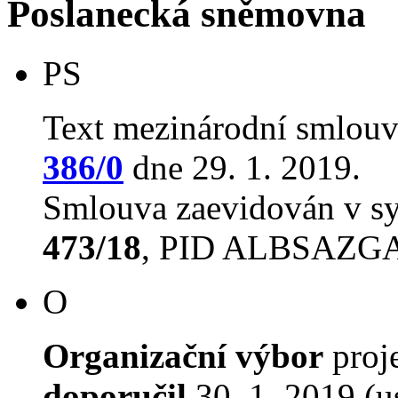
Poslanecká sněmovna
PS
Text mezinárodní smlouv
386/0
dne 29. 1. 2019.
Smlouva zaevidován v s
473/18
, PID ALBSAZG
O
Organizační výbor
proj
doporučil
30. 1. 2019 (u