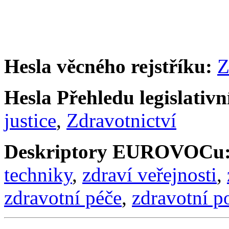
Hesla věcného rejstříku:
Z
Hesla Přehledu legislativní
justice
,
Zdravotnictví
Deskriptory EUROVOCu
techniky
,
zdraví veřejnosti
,
zdravotní péče
,
zdravotní po