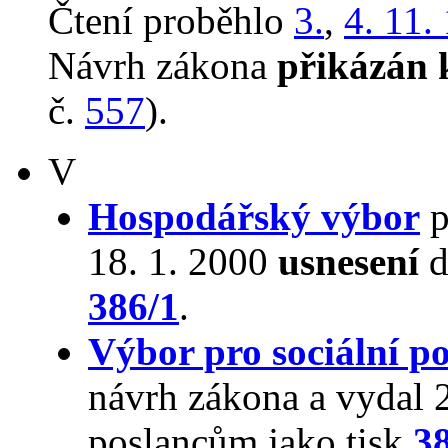
Čtení proběhlo
3.
,
4. 11.
Návrh zákona
přikázán 
č.
557
).
V
Hospodářský výbor
p
18. 1. 2000
usnesení
d
386/1
.
Výbor pro sociální po
návrh zákona a vydal 
poslancům jako tisk
3