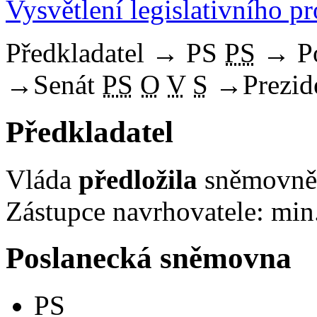
Vysvětlení legislativního p
Předkladatel
→
PS
PS
→
P
→
Senát
PS
O
V
S
→
Prezid
Předkladatel
Vláda
předložila
sněmovně 
Zástupce navrhovatele: min.
Poslanecká sněmovna
PS