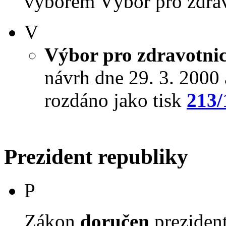
výborem Výbor pro zdravot
V
Výbor pro zdravotnict
návrh dne 29. 3. 2000 a
rozdáno jako tisk
213/
Prezident republiky
P
Zákon
doručen
prezident