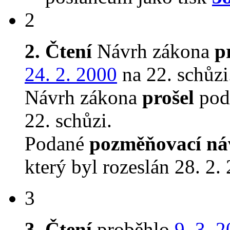
2
2. Čtení
Návrh zákona
p
24. 2. 2000
na 22. schůzi
Návrh zákona
prošel
podr
22. schůzi.
Podané
pozměňovací ná
který byl rozeslán 28. 2.
3
3. Čtení
proběhlo
9. 3. 