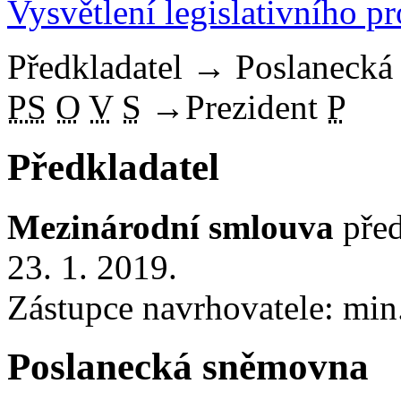
Vysvětlení legislativního p
Předkladatel
→
Poslaneck
PS
O
V
S
→
Prezident
P
Předkladatel
Mezinárodní smlouva
před
23. 1. 2019.
Zástupce navrhovatele: min.
Poslanecká sněmovna