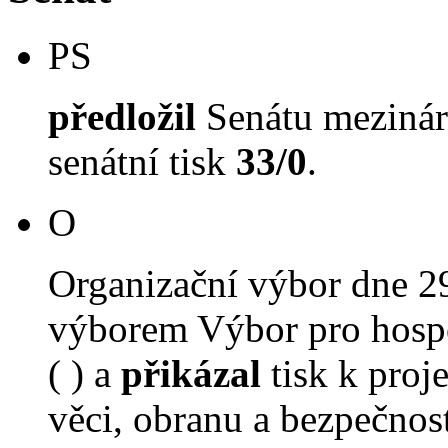
PS
předložil
Senátu mezinár
senátní tisk
33/0
.
O
Organizační výbor dne 2
výborem Výbor pro hospo
( ) a
přikázal
tisk k proj
věci, obranu a bezpečnost