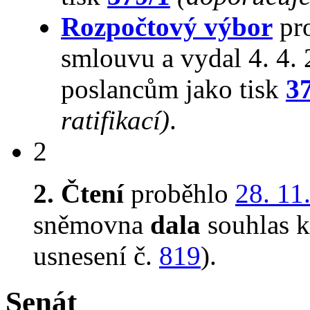
Rozpočtový výbor
pr
smlouvu a vydal 4. 4.
poslancům jako tisk
3
ratifikací)
.
2
2. Čtení
proběhlo
28. 11
sněmovna
dala
souhlas k 
usnesení č.
819
).
Senát