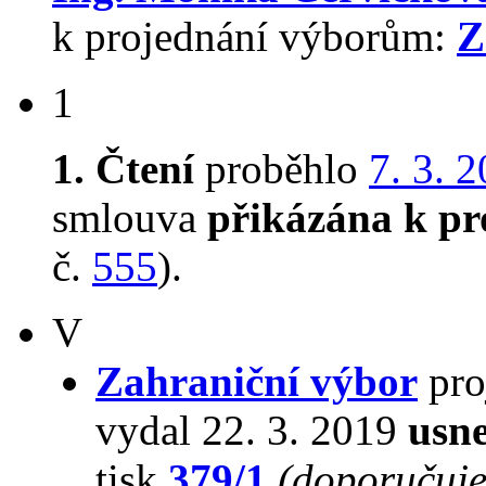
k projednání výborům:
Z
1
1. Čtení
proběhlo
7. 3. 
smlouva
přikázána k pr
č.
555
).
V
Zahraniční výbor
pro
vydal 22. 3. 2019
usne
tisk
379/1
(doporučuje 