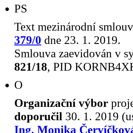
PS
Text mezinárodní smlouv
379/0
dne 23. 1. 2019.
Smlouva zaevidován v s
821/18
, PID KORNB4X
O
Organizační výbor
proj
doporučil
30. 1. 2019 (u
Ing. Monika Červíčko