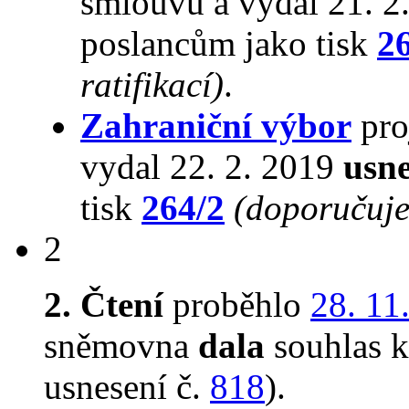
smlouvu a vydal 21. 2
poslancům jako tisk
2
ratifikací)
.
Zahraniční výbor
pro
vydal 22. 2. 2019
usne
tisk
264/2
(doporučuje 
2
2. Čtení
proběhlo
28. 11
sněmovna
dala
souhlas k 
usnesení č.
818
).