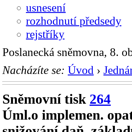
usnesení
rozhodnutí předsedy
rejstříky
Poslanecká sněmovna, 8. o
Nacházíte se:
Úvod
›
Jedná
Sněmovní tisk
264
Úml.o implemen. opatř
snižování daň. zákla