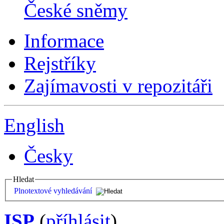
České sněmy
Informace
Rejstříky
Zajímavosti v repozitáři
English
Česky
Hledat
Plnotextové vyhledávání
ISP
(
příhlásit
)