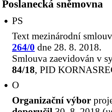
Poslanecká sněmovna
PS
Text mezinárodní smlouv
264/0
dne 28. 8. 2018.
Smlouva zaevidován v s
84/18
, PID KORNASRE
O
Organizační výbor
proj
doporučil
30. 8. 2018 (u