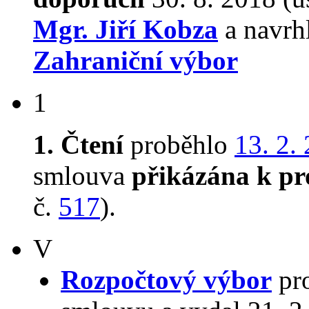
Mgr. Jiří Kobza
a navrh
Zahraniční výbor
1
1. Čtení
proběhlo
13. 2.
smlouva
přikázána k pr
č.
517
).
V
Rozpočtový výbor
pr