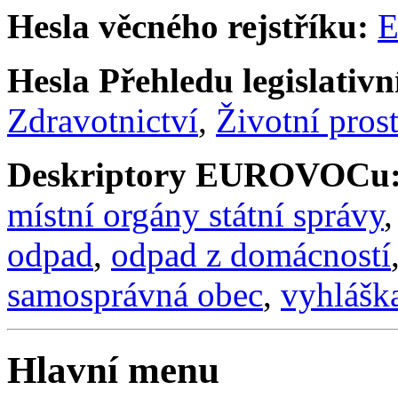
Hesla věcného rejstříku:
E
Hesla Přehledu legislativní
Zdravotnictví
,
Životní prost
Deskriptory EUROVOCu
místní orgány státní správy
odpad
,
odpad z domácností
samosprávná obec
,
vyhlášk
Hlavní menu