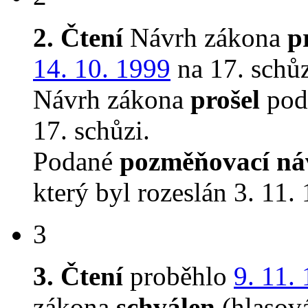
2. Čtení
Návrh zákona
p
14. 10. 1999
na 17. schůz
Návrh zákona
prošel
pod
17. schůzi.
Podané
pozměňovací ná
který byl rozeslán 3. 11.
3
3. Čtení
proběhlo
9. 11.
zákona
schválen
(hlasov