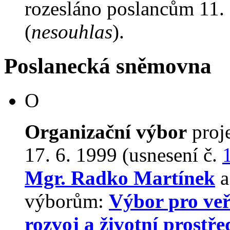
rozesláno poslancům 11. 
(
nesouhlas
).
Poslanecká sněmovna
O
Organizační výbor
proj
17. 6. 1999 (usnesení č.
Mgr. Radko Martínek
a
výborům:
Výbor pro veř
rozvoj a životní prostře