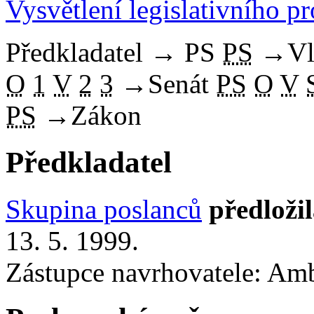
Vysvětlení legislativního p
Předkladatel
→
PS
PS
→
Vl
O
1
V
2
3
→
Senát
PS
O
V
PS
→
Zákon
Předkladatel
Skupina poslanců
předloži
13. 5. 1999.
Zástupce navrhovatele: Amb