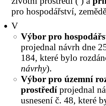
životní prostředí ( ) a
při
pro hospodářství, zeměděl
V
Výbor pro hospodářst
projednal návrh dne 25.
184, které bylo rozdán
návrhy
).
Výbor pro územní roz
prostředí
projednal náv
usnesení č. 48, které 