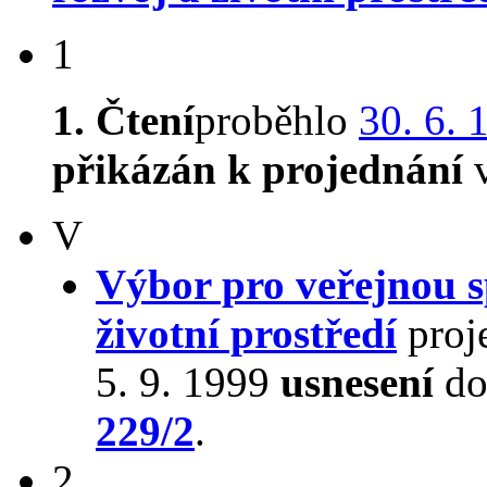
1
1. Čtení
proběhlo
30. 6. 
přikázán k projednání
v
V
Výbor pro veřejnou s
životní prostředí
proj
5. 9. 1999
usnesení
do
229/2
.
2