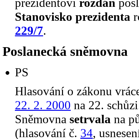
prezidentovi
rozdán
posl
Stanovisko prezidenta
r
229/7
.
Poslanecká sněmovna
PS
Hlasování o zákonu vrác
22. 2. 2000
na 22. schůzi
Sněmovna
setrvala
na p
(hlasování č.
34
, usnesen