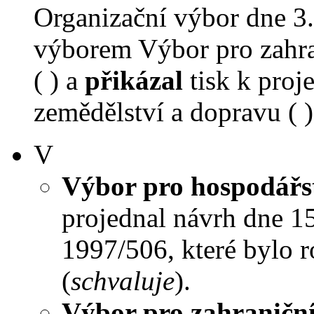
Organizační výbor dne 3
výborem Výbor pro zahra
( ) a
přikázal
tisk k proj
zemědělství a dopravu ( )
V
Výbor pro hospodářst
projednal návrh dne 15.
1997/506, které bylo 
(
schvaluje
).
Výbor pro zahraniční