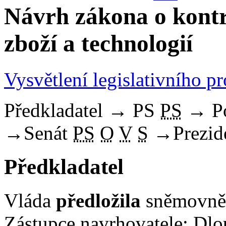
Návrh zákona o kontr
zboží a technologií
Vysvětlení legislativního p
Předkladatel
→
PS
PS
→
P
→
Senát
PS
O
V
S
→
Prezid
Předkladatel
Vláda
předložila
sněmovně 
Zástupce navrhovatele: Dlo