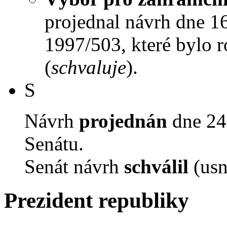
projednal návrh dne 16.
1997/503, které bylo 
(
schvaluje
).
S
Návrh
projednán
dne 24.
Senátu.
Senát návrh
schválil
(usn
Prezident republiky