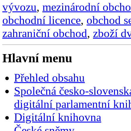
vývozu
,
mezinárodní obcho
obchodní licence
,
obchod s
zahraniční obchod
,
zboží dv
Hlavní menu
Přehled obsahu
Společná česko-slovensk
digitální parlamentní kn
Digitální knihovna
České sněmy