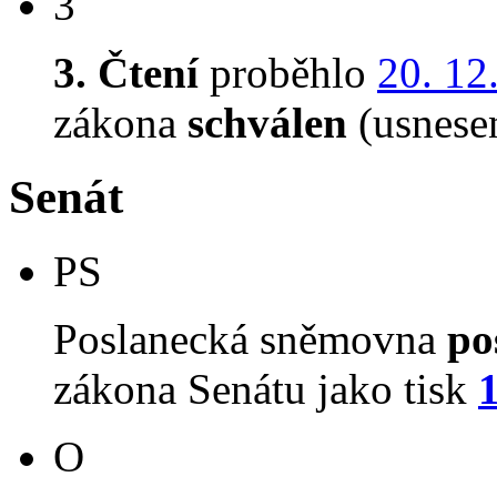
3
3. Čtení
proběhlo
20. 12
zákona
schválen
(usnese
Senát
PS
Poslanecká sněmovna
po
zákona Senátu jako tisk
O