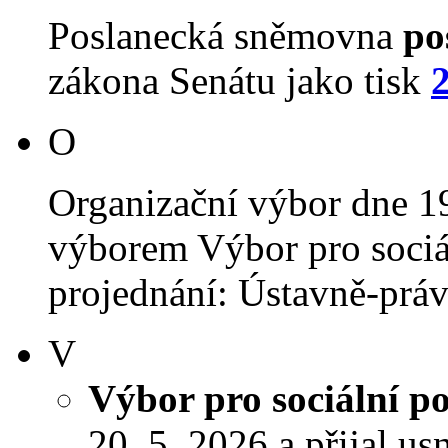
Poslanecká sněmovna
po
zákona Senátu jako tisk
O
Organizační výbor dne 1
výborem Výbor pro sociál
projednání: Ústavně-právn
V
Výbor pro sociální po
20. 5. 2026 a přijal us