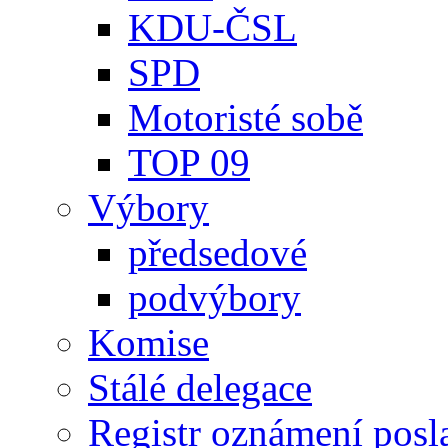
KDU-ČSL
SPD
Motoristé sobě
TOP 09
Výbory
předsedové
podvýbory
Komise
Stálé delegace
Registr oznámení posl