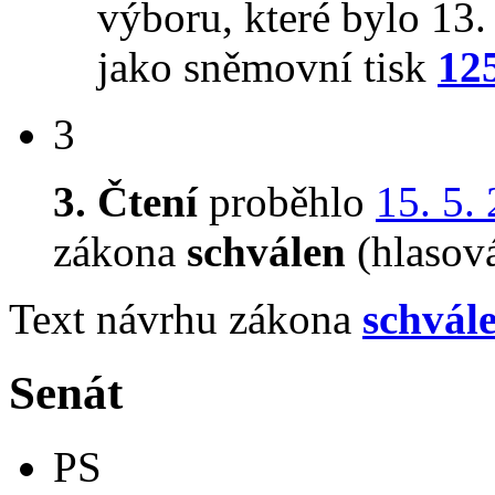
výboru, které bylo 13
jako sněmovní tisk
12
3
3. Čtení
proběhlo
15. 5.
zákona
schválen
(hlasov
Text návrhu zákona
schvál
Senát
PS