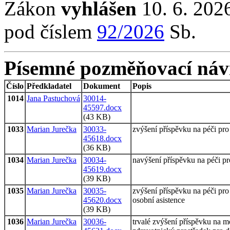
Zákon
vyhlášen
10. 6. 2026
pod číslem
92/2026
Sb.
Písemné pozměňovací náv
Číslo
Předkladatel
Dokument
Popis
1014
Jana Pastuchová
30014-
45597.docx
(43 KB)
1033
Marian Jurečka
30033-
zvýšení příspěvku na péči pro
45618.docx
(36 KB)
1034
Marian Jurečka
30034-
navýšení příspěvku na péči pro
45619.docx
(39 KB)
1035
Marian Jurečka
30035-
zvýšení příspěvku na péči pro 
45620.docx
osobní asistence
(39 KB)
1036
Marian Jurečka
30036-
trvalé zvýšení příspěvku na m