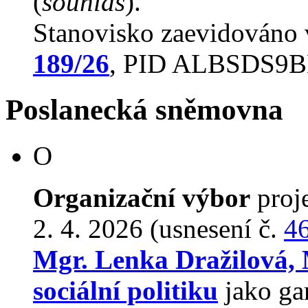
(
souhlas
).
Stanovisko zaevidováno
189/26
, PID ALBSDS9
Poslanecká sněmovna
O
Organizační výbor
proj
2. 4. 2026 (usnesení č.
4
Mgr. Lenka Dražilová
sociální politiku
jako ga