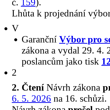
č.
159
).
Lhůta k projednání výbo
V
Garanční
Výbor pro so
zákona a vydal 29. 4.
poslancům jako tisk
1
2
2. Čtení
Návrh zákona
p
6. 5. 2026
na 16. schůzi.
Návrh zákona
prošel
podr