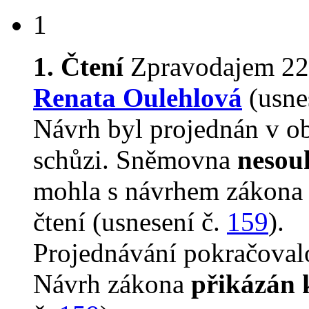
1
1. Čtení
Zpravodajem 22
Renata Oulehlová
(usne
Návrh byl projednán v o
schůzi. Sněmovna
nesouh
mohla s návrhem zákona v
čtení (usnesení č.
159
).
Projednávání pokračovalo
Návrh zákona
přikázán 