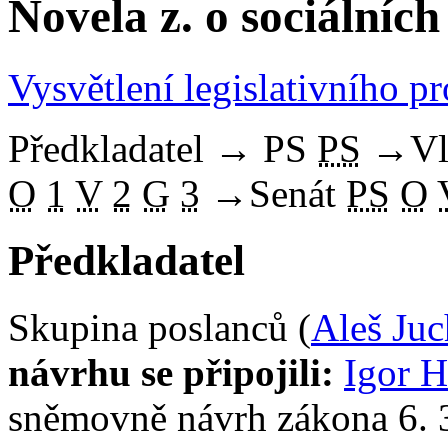
Novela z. o sociálních
Vysvětlení legislativního p
Předkladatel
→
PS
PS
→
Vl
O
1
V
2
G
3
→
Senát
PS
O
Předkladatel
Skupina poslanců (
Aleš Juc
návrhu se připojili:
Igor 
sněmovně návrh zákona 6. 