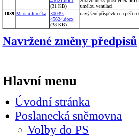
45621.docx
zdravotnický prostředek pro 
(31 KB)
umělou ventilaci
1039
Marian Jurečka
30039-
navýšení příspěvku na péči o i
45624.docx
(38 KB)
Navržené změny předpisů
Hlavní menu
Úvodní stránka
Poslanecká sněmovna
Volby do PS