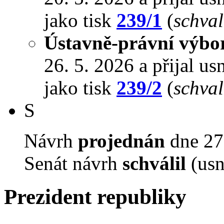
jako tisk
239/1
(
schval
Ústavně-právní výbo
26. 5. 2026 a přijal us
jako tisk
239/2
(
schval
S
Návrh
projednán
dne 27.
Senát návrh
schválil
(usn
Prezident republiky