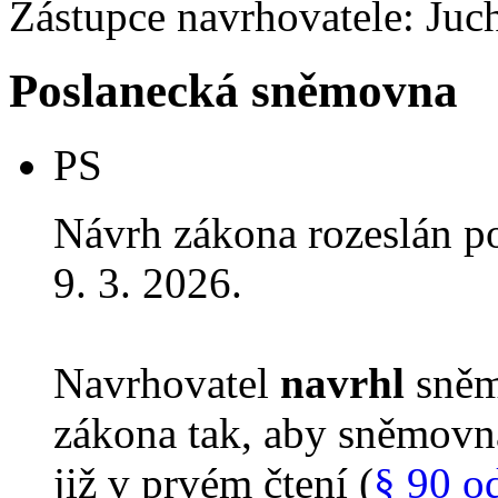
Zástupce navrhovatele: Juch
Poslanecká sněmovna
PS
Návrh zákona rozeslán p
9. 3. 2026.
Navrhovatel
navrhl
sněm
zákona tak, aby sněmovn
již v prvém čtení (
§ 90 o