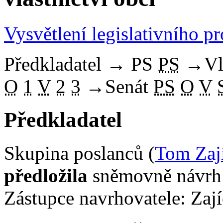
Vysvětlení legislativního p
Předkladatel
→
PS
PS
→
Vl
O
1
V
2
3
→
Senát
PS
O
V
Předkladatel
Skupina poslanců (
Tom Zaj
předložila
sněmovně návrh 
Zástupce navrhovatele: Zají