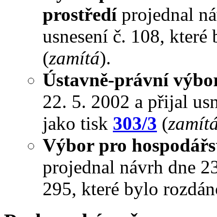
prostředí
projednal náv
usnesení č. 108, které
(
zamítá
).
Ústavně-právní výbo
22. 5. 2002 a přijal us
jako tisk
303/3
(
zamít
Výbor pro hospodářst
projednal návrh dne 23.
295, které bylo rozdán