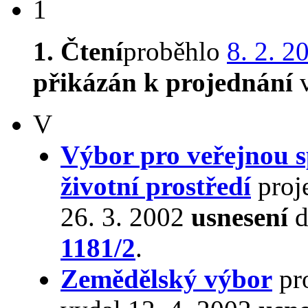
1
1. Čtení
proběhlo
8. 2. 2
přikázán k projednání
v
V
Výbor pro veřejnou s
životní prostředí
proj
26. 3. 2002
usnesení
d
1181/2
.
Zemědělský výbor
pr