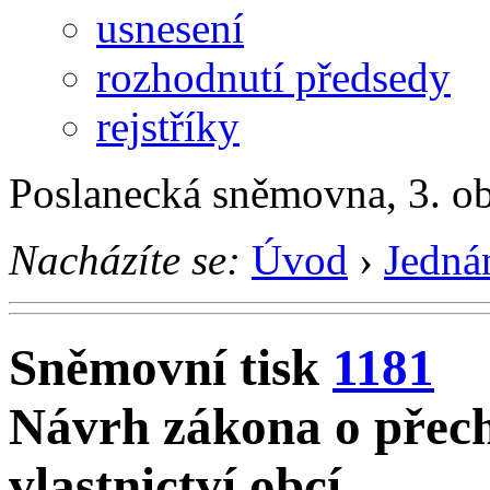
usnesení
rozhodnutí předsedy
rejstříky
Poslanecká sněmovna, 3. o
Nacházíte se:
Úvod
›
Jedná
Sněmovní tisk
1181
Návrh zákona o přec
vlastnictví obcí