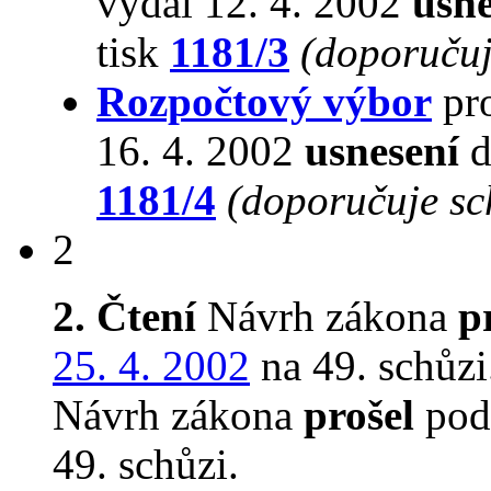
vydal 12. 4. 2002
usne
tisk
1181/3
(doporučuj
Rozpočtový výbor
pro
16. 4. 2002
usnesení
d
1181/4
(doporučuje sc
2
2. Čtení
Návrh zákona
p
25. 4. 2002
na 49. schůzi
Návrh zákona
prošel
podr
49. schůzi.