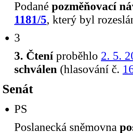
Podané
pozměňovací ná
1181/5
, který byl rozesl
3
3. Čtení
proběhlo
2. 5. 
schválen
(hlasování č.
1
Senát
PS
Poslanecká sněmovna
po