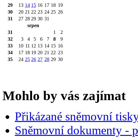
29
13
14
15
16
17
18
19
30
20
21
22
23
24
25
26
31
27
28
29
30
31
srpen
31
1
2
32
3
4
5
6
7
8
9
33
10
11
12
13
14
15
16
34
17
18
19
20
21
22
23
35
24
25
26
27
28
29
30
Mohlo by vás zajímat
Přikázané sněmovní tisk
Sněmovní dokumenty - p