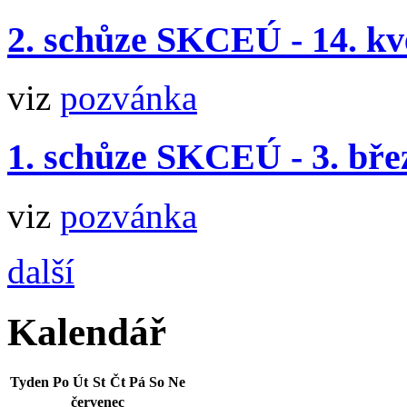
2. schůze SKCEÚ - 14. kv
viz
pozvánka
1. schůze SKCEÚ - 3. bře
viz
pozvánka
další
Kalendář
Tyden
Po
Út
St
Čt
Pá
So
Ne
červenec