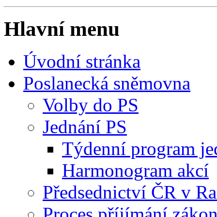
Hlavní menu
Úvodní stránka
Poslanecká sněmovna
Volby do PS
Jednání PS
Týdenní program je
Harmonogram akcí
Předsednictví ČR v R
Proces příjímání záko