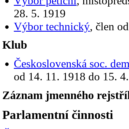
Výbor petiční
, místopřed
28. 5. 1919
Výbor technický
, člen o
Klub
Československá soc. demo
od 14. 11. 1918 do 15. 4
Záznam jmenného rejstří
Parlamentní činnosti