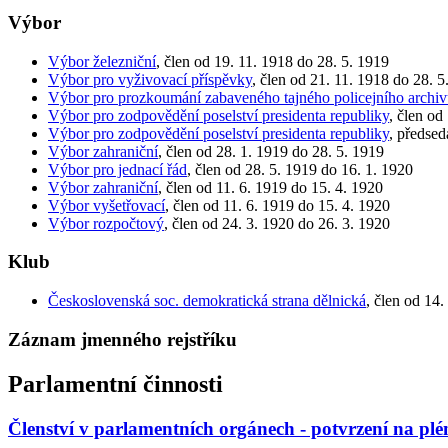
Výbor
Výbor železniční
, člen od 19. 11. 1918 do 28. 5. 1919
Výbor pro vyživovací příspěvky
, člen od 21. 11. 1918 do 28. 5
Výbor pro prozkoumání zabaveného tajného policejního archi
Výbor pro zodpovědění poselství presidenta republiky
, člen od
Výbor pro zodpovědění poselství presidenta republiky
, předsed
Výbor zahraniční
, člen od 28. 1. 1919 do 28. 5. 1919
Výbor pro jednací řád
, člen od 28. 5. 1919 do 16. 1. 1920
Výbor zahraniční
, člen od 11. 6. 1919 do 15. 4. 1920
Výbor vyšetřovací
, člen od 11. 6. 1919 do 15. 4. 1920
Výbor rozpočtový
, člen od 24. 3. 1920 do 26. 3. 1920
Klub
Československá soc. demokratická strana dělnická
, člen od 14.
Záznam jmenného rejstříku
Parlamentní činnosti
Členství v parlamentních orgánech - potvrzení na pl