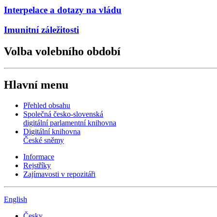
Interpelace a dotazy na vládu
Imunitní záležitosti
Volba volebního období
Hlavní menu
Přehled obsahu
Společná česko-slovenská
digitální parlamentní knihovna
Digitální knihovna
České sněmy
Informace
Rejstříky
Zajímavosti v repozitáři
English
Česky