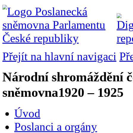
Přejít na hlavní navigaci
Př
Národní shromáždění č
sněmovna
1920 – 1925
Úvod
Poslanci a orgány