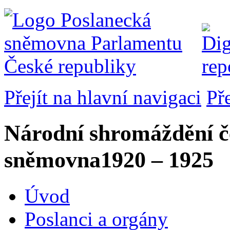
Přejít na hlavní navigaci
Př
Národní shromáždění č
sněmovna
1920 – 1925
Úvod
Poslanci a orgány