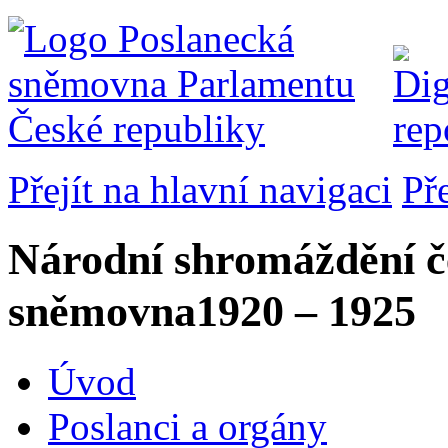
Přejít na hlavní navigaci
Př
Národní shromáždění č
sněmovna
1920 – 1925
Úvod
Poslanci a orgány