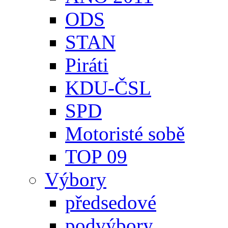
ODS
STAN
Piráti
KDU-ČSL
SPD
Motoristé sobě
TOP 09
Výbory
předsedové
podvýbory