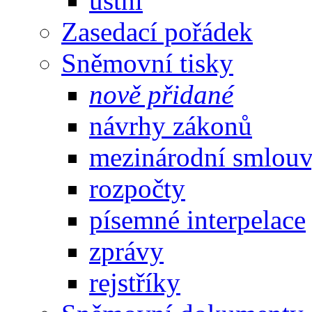
ústní
Zasedací pořádek
Sněmovní tisky
nově přidané
návrhy zákonů
mezinárodní smlou
rozpočty
písemné interpelace
zprávy
rejstříky