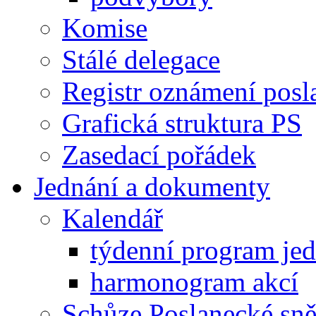
Komise
Stálé delegace
Registr oznámení posl
Grafická struktura PS
Zasedací pořádek
Jednání a dokumenty
Kalendář
týdenní program je
harmonogram akcí
Schůze Poslanecké s