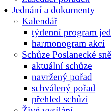
Jednání a dokumenty
Kalendář
týdenní program je
harmonogram akcí
Schůze Poslanecké s
aktuální schůze
navržený pořad
schválený pořad
přehled schůzí
Živé vysílání