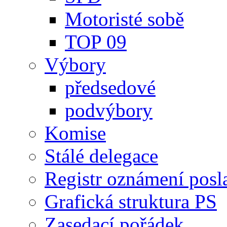
Motoristé sobě
TOP 09
Výbory
předsedové
podvýbory
Komise
Stálé delegace
Registr oznámení posl
Grafická struktura PS
Zasedací pořádek