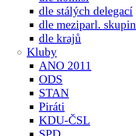
dle stálých delegací
dle meziparl. skupin
dle krajů
Kluby
ANO 2011
ODS
STAN
Piráti
KDU-ČSL
SPD