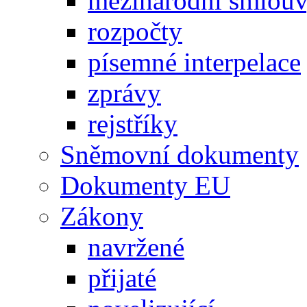
mezinárodní smlou
rozpočty
písemné interpelace
zprávy
rejstříky
Sněmovní dokumenty
Dokumenty EU
Zákony
navržené
přijaté