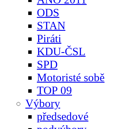
ODS
STAN
Piráti
KDU-ČSL
SPD
Motoristé sobě
TOP 09
Výbory
předsedové