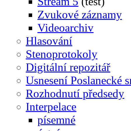
Stream 5
(test)
Zvukové záznamy
Videoarchiv
Hlasování
Stenoprotokoly
Digitální repozitář
Usnesení Poslanecké 
Rozhodnutí předsedy
Interpelace
písemné