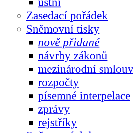
ústní
Zasedací pořádek
Sněmovní tisky
nově přidané
návrhy zákonů
mezinárodní smlou
rozpočty
písemné interpelace
zprávy
rejstříky