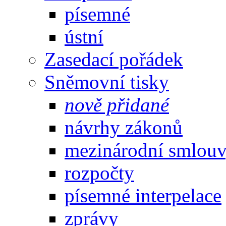
písemné
ústní
Zasedací pořádek
Sněmovní tisky
nově přidané
návrhy zákonů
mezinárodní smlou
rozpočty
písemné interpelace
zprávy