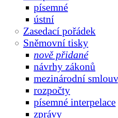
písemné
ústní
Zasedací pořádek
Sněmovní tisky
nově přidané
návrhy zákonů
mezinárodní smlou
rozpočty
písemné interpelace
zprávy