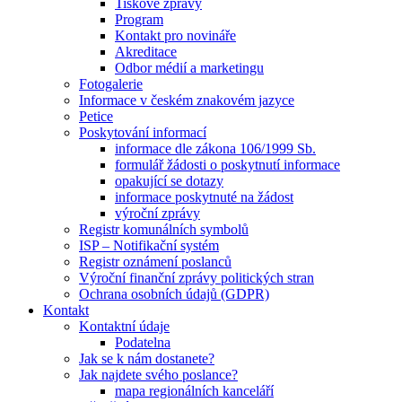
Tiskové zprávy
Program
Kontakt pro novináře
Akreditace
Odbor médií a marketingu
Fotogalerie
Informace v českém znakovém jazyce
Petice
Poskytování informací
informace dle zákona 106/1999 Sb.
formulář žádosti o poskytnutí informace
opakující se dotazy
informace poskytnuté na žádost
výroční zprávy
Registr komunálních symbolů
ISP – Notifikační systém
Registr oznámení poslanců
Výroční finanční zprávy politických stran
Ochrana osobních údajů (GDPR)
Kontakt
Kontaktní údaje
Podatelna
Jak se k nám dostanete?
Jak najdete svého poslance?
mapa regionálních kanceláří