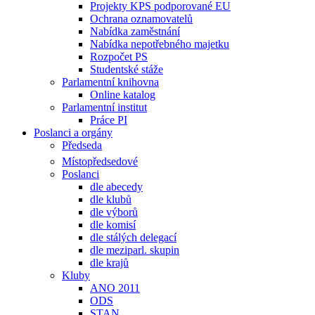
Projekty KPS podporované EU
Ochrana oznamovatelů
Nabídka zaměstnání
Nabídka nepotřebného majetku
Rozpočet PS
Studentské stáže
Parlamentní knihovna
Online katalog
Parlamentní institut
Práce PI
Poslanci a orgány
Předseda
Místopředsedové
Poslanci
dle abecedy
dle klubů
dle výborů
dle komisí
dle stálých delegací
dle meziparl. skupin
dle krajů
Kluby
ANO 2011
ODS
STAN