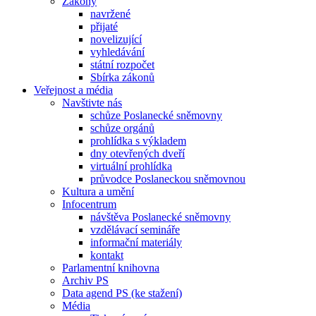
Zákony
navržené
přijaté
novelizující
vyhledávání
státní rozpočet
Sbírka zákonů
Veřejnost a média
Navštivte nás
schůze Poslanecké sněmovny
schůze orgánů
prohlídka s výkladem
dny otevřených dveří
virtuální prohlídka
průvodce Poslaneckou sněmovnou
Kultura a umění
Infocentrum
návštěva Poslanecké sněmovny
vzdělávací semináře
informační materiály
kontakt
Parlamentní knihovna
Archiv PS
Data agend PS (ke stažení)
Média