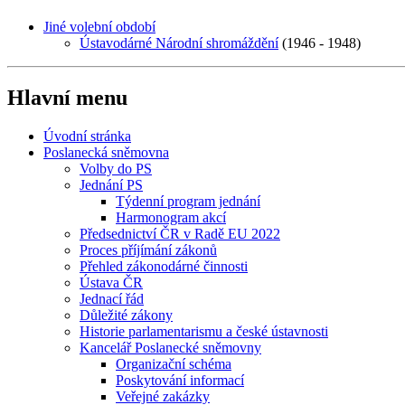
Jiné volební období
Ústavodárné Národní shromáždění
(1946 - 1948)
Hlavní menu
Úvodní stránka
Poslanecká sněmovna
Volby do PS
Jednání PS
Týdenní program jednání
Harmonogram akcí
Předsednictví ČR v Radě EU 2022
Proces příjímání zákonů
Přehled zákonodárné činnosti
Ústava ČR
Jednací řád
Důležité zákony
Historie parlamentarismu a české ústavnosti
Kancelář Poslanecké sněmovny
Organizační schéma
Poskytování informací
Veřejné zakázky