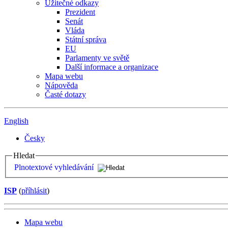
Užitečné odkazy
Prezident
Senát
Vláda
Státní správa
EU
Parlamenty ve světě
Další informace a organizace
Mapa webu
Nápověda
Časté dotazy
English
Česky
Hledat
Plnotextové vyhledávání
ISP
(
příhlásit
)
Mapa webu