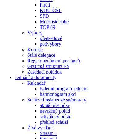
Piráti
KDU-ČSL
SPD
Motoristé sobě
TOP 09
Výbory
předsedové
podvýbory
Komise
Stálé delegace
Registr oznámení poslanců
Grafická struktura PS
Zasedací pořádek
Jednání a dokumenty
Kalendář
týdenní program jednání
harmonogram akcí
Schůze Poslanecké sněmovny
aktuální schůze
navržený pořad
schválený pořad
přehled schůzí
Živé vysílání
Stream 1
Stream 2