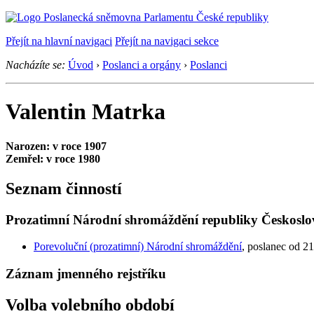
Přejít na hlavní navigaci
Přejít na navigaci sekce
Nacházíte se:
Úvod
›
Poslanci a orgány
›
Poslanci
Valentin Matrka
Narozen: v roce 1907
Zemřel: v roce 1980
Seznam činností
Prozatimní Národní shromáždění republiky Českoslo
Porevoluční (prozatimní) Národní shromáždění
, poslanec od 21
Záznam jmenného rejstříku
Volba volebního období