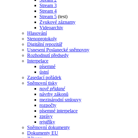
Stream 3
Stream 4
Stream 5
(test)
Zvukové záznamy
Videoarchiv
Hlasování
Stenoprotokoly
Digitální repozitář
Usnesení Poslanecké sněmovny
Rozhodnutí předsedy
Interpelace
písemné
ústní
Zasedací pořádek
Sněmovní tisky
nově přidané
návrhy zákonů
mezinárodní smlouvy
rozpočty
písemné interpelace
zprávy
rejstříky
Sněmovní dokumenty
Dokumenty EU