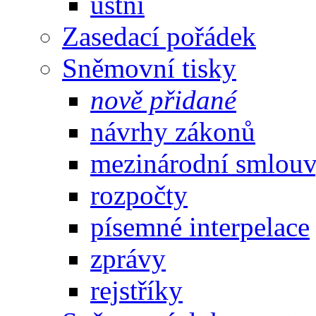
ústní
Zasedací pořádek
Sněmovní tisky
nově přidané
návrhy zákonů
mezinárodní smlou
rozpočty
písemné interpelace
zprávy
rejstříky