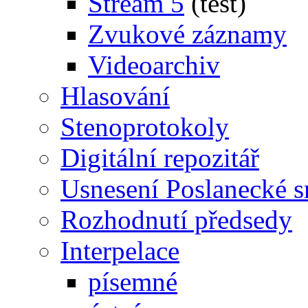
Stream 5
(test)
Zvukové záznamy
Videoarchiv
Hlasování
Stenoprotokoly
Digitální repozitář
Usnesení Poslanecké 
Rozhodnutí předsedy
Interpelace
písemné