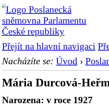
Přejít na hlavní navigaci
Př
Nacházíte se:
Úvod
›
Posla
Mária Durcová-Heř
Narozena: v roce 1927