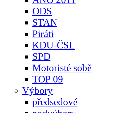
ODS
STAN
Piráti
KDU-ČSL
SPD
Motoristé sobě
TOP 09
Výbory
předsedové