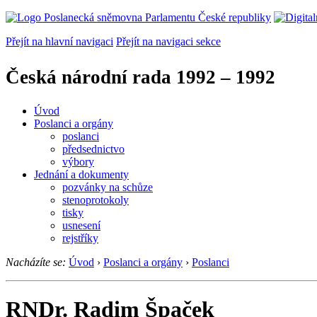
Přejít na hlavní navigaci
Přejít na navigaci sekce
Česká národní rada
1992 – 1992
Úvod
Poslanci a orgány
poslanci
předsednictvo
výbory
Jednání a dokumenty
pozvánky na schůze
stenoprotokoly
tisky
usnesení
rejstříky
Nacházíte se:
Úvod
›
Poslanci a orgány
›
Poslanci
RNDr. Radim Špaček