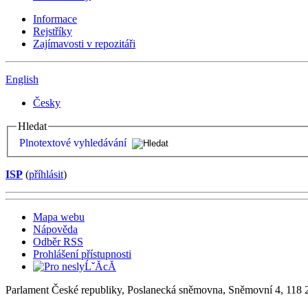
Informace
Rejstříky
Zajímavosti v repozitáři
English
Česky
Hledat
Plnotextové vyhledávání
ISP
(
příhlásit
)
Mapa webu
Nápověda
Odběr RSS
Prohlášení přístupnosti
Parlament České republiky, Poslanecká sněmovna, Sněmovní 4, 118 2