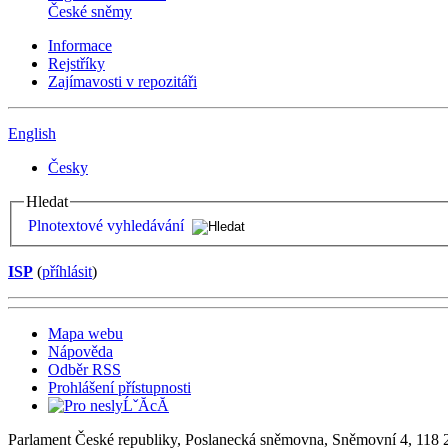
České sněmy
Informace
Rejstříky
Zajímavosti v repozitáři
English
Česky
Hledat
Plnotextové vyhledávání
ISP
(
příhlásit
)
Mapa webu
Nápověda
Odběr RSS
Prohlášení přístupnosti
Parlament České republiky, Poslanecká sněmovna, Sněmovní 4, 118 2