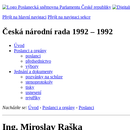
Přejít na hlavní navigaci
Přejít na navigaci sekce
Česká národní rada
1992 – 1992
Úvod
Poslanci a orgány
poslanci
předsednictvo
výbory
Jednání a dokumenty
pozvánky na schůze
stenoprotokoly
tisky
usnesení
rejstříky
Nacházíte se:
Úvod
›
Poslanci a orgány
›
Poslanci
Ing. Miroslav Raška