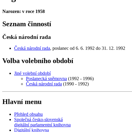
Narozen: v roce 1958
Seznam činností
Česká národní rada
Česká národní rada
, poslanec od 6. 6. 1992 do 31. 12. 1992
Volba volebního období
Jiné volební období
Poslanecká sněmovna
(1992 - 1996)
Česká národní rada
(1990 - 1992)
Hlavní menu
Přehled obsahu
Společná česko-slovenská
digitální parlamentní knihovna
Digitální knihovna