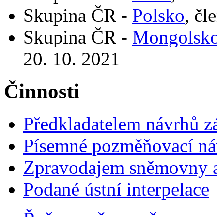
Skupina ČR -
Polsko
, čl
Skupina ČR -
Mongolsk
20. 10. 2021
Činnosti
Předkladatelem návrhů 
Písemné pozměňovací ná
Zpravodajem sněmovny a 
Podané ústní interpelace