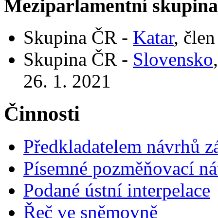
Meziparlamentní skupin
Skupina ČR -
Katar
, čle
Skupina ČR -
Slovensko
26. 1. 2021
Činnosti
Předkladatelem návrhů 
Písemné pozměňovací ná
Podané ústní interpelace
Řeč ve sněmovně