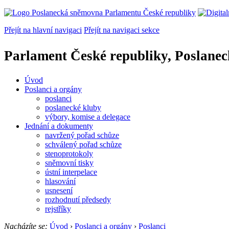
Přejít na hlavní navigaci
Přejít na navigaci sekce
Parlament České republiky, Poslane
Úvod
Poslanci a orgány
poslanci
poslanecké kluby
výbory, komise a delegace
Jednání a dokumenty
navržený pořad schůze
schválený pořad schůze
stenoprotokoly
sněmovní tisky
ústní interpelace
hlasování
usnesení
rozhodnutí předsedy
rejstříky
Nacházíte se:
Úvod
›
Poslanci a orgány
›
Poslanci