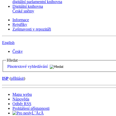
digitální parlamentní knihovna
Digitální knihovna
České sněmy
Informace
Rejstříky
Zajímavosti v repozitáři
English
Česky
Hledat
Plnotextové vyhledávání
ISP
(
příhlásit
)
Mapa webu
Nápověda
Odběr RSS
Prohlášení přístupnosti