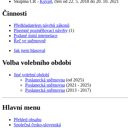
Skupina ČR -
Kuvajt
, člen od 22. 5. 2018 do 20. 10. 2021
Činnosti
Předkladatelem návrhů zákonů
Písemné pozměňovací návrhy
(1)
Podané ústní interpelace
Řeč ve sněmovně
Jak jsem hlasoval
Volba volebního období
Jiné volební období
Poslanecká sněmovna
(od 2025)
Poslanecká sněmovna
(2021 - 2025)
Poslanecká sněmovna
(2013 - 2017)
Hlavní menu
Přehled obsahu
Společná česko-slovenská