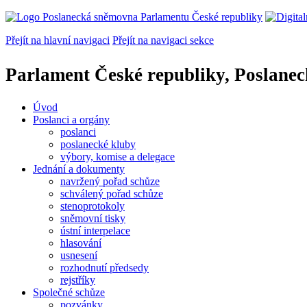
Přejít na hlavní navigaci
Přejít na navigaci sekce
Parlament České republiky, Poslane
Úvod
Poslanci a orgány
poslanci
poslanecké kluby
výbory, komise a delegace
Jednání a dokumenty
navržený pořad schůze
schválený pořad schůze
stenoprotokoly
sněmovní tisky
ústní interpelace
hlasování
usnesení
rozhodnutí předsedy
rejstříky
Společné schůze
pozvánky