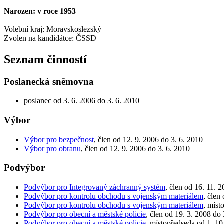
Narozen: v roce 1953
Volební kraj: Moravskoslezský
Zvolen na kandidátce: ČSSD
Seznam činností
Poslanecká sněmovna
poslanec od 3. 6. 2006 do 3. 6. 2010
Výbor
Výbor pro bezpečnost
, člen od 12. 9. 2006 do 3. 6. 2010
Výbor pro obranu
, člen od 12. 9. 2006 do 3. 6. 2010
Podvýbor
Podvýbor pro Integrovaný záchranný systém
, člen od 16. 11. 
Podvýbor pro kontrolu obchodu s vojenským materiálem
, člen
Podvýbor pro kontrolu obchodu s vojenským materiálem
, míst
Podvýbor pro obecní a městské policie
, člen od 19. 3. 2008 do 
Podvýbor pro obecní a městské policie
, místopředseda od 1. 10