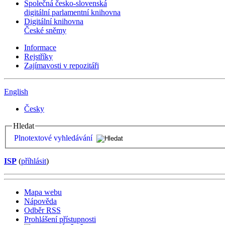
Společná česko-slovenská
digitální parlamentní knihovna
Digitální knihovna
České sněmy
Informace
Rejstříky
Zajímavosti v repozitáři
English
Česky
Hledat
Plnotextové vyhledávání
ISP
(
příhlásit
)
Mapa webu
Nápověda
Odběr RSS
Prohlášení přístupnosti