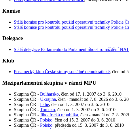
Komise
Stálá komise pro kontrolu použití operativní techniky Policie Č
Stálá komise pro kontrolu použití operativní techniky Policie Č
Delegace
Stálá delegace Parlamentu do Parlamentního shromáždění NA
Klub
Poslanecký klub České strany sociálně demokratické
, člen od 
Meziparlamentní skupina v rámci MPU
Skupina ČR -
Bulharsko
, člen od 17. 1. 2007 do 3. 6. 2010
Skupina ČR -
Ukrajina
, člen - mandát od 7. 8. 2026 do 3. 6. 2
Skupina ČR -
Itálie
, člen od 1. 3. 2007 do 3. 6. 2010
Skupina ČR -
Turecko
, člen od 1. 3. 2007 do 3. 6. 2010
Skupina ČR -
Jihoafrická republika
, člen - mandát od 7. 8. 202
Skupina ČR -
Polsko
, člen od 15. 3. 2007 do 3. 6. 2010
Skupina ČR -
Polsko
, předseda od 15. 3. 2007 do 3. 6. 2010