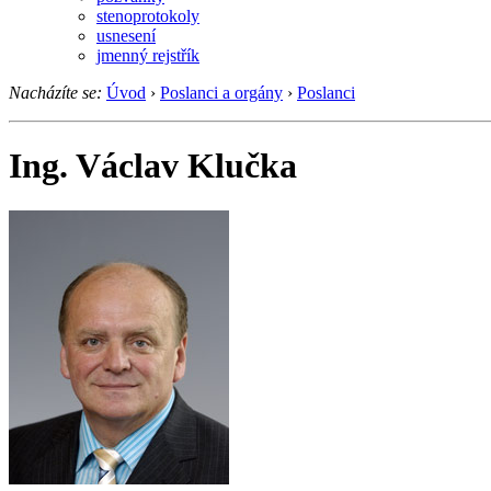
stenoprotokoly
usnesení
jmenný rejstřík
Nacházíte se:
Úvod
›
Poslanci a orgány
›
Poslanci
Ing. Václav Klučka