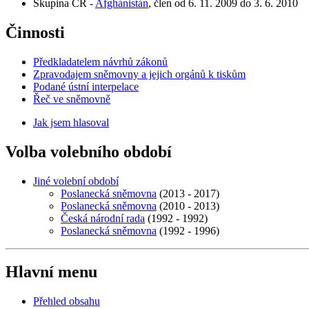
Skupina ČR -
Afghánistán
, člen od 6. 11. 2009 do 3. 6. 2010
Činnosti
Předkladatelem návrhů zákonů
Zpravodajem sněmovny a jejich orgánů k tiskům
Podané ústní interpelace
Řeč ve sněmovně
Jak jsem hlasoval
Volba volebního období
Jiné volební období
Poslanecká sněmovna
(2013 - 2017)
Poslanecká sněmovna
(2010 - 2013)
Česká národní rada
(1992 - 1992)
Poslanecká sněmovna
(1992 - 1996)
Hlavní menu
Přehled obsahu