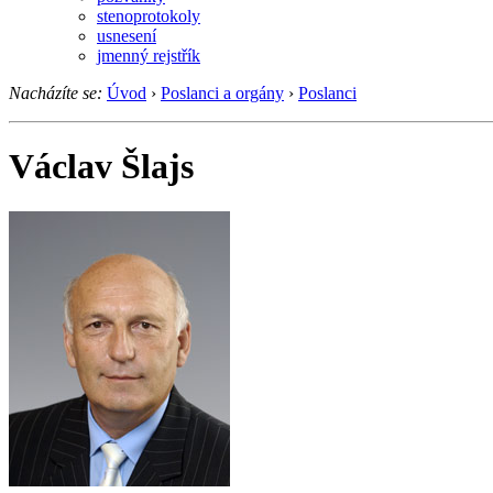
stenoprotokoly
usnesení
jmenný rejstřík
Nacházíte se:
Úvod
›
Poslanci a orgány
›
Poslanci
Václav Šlajs