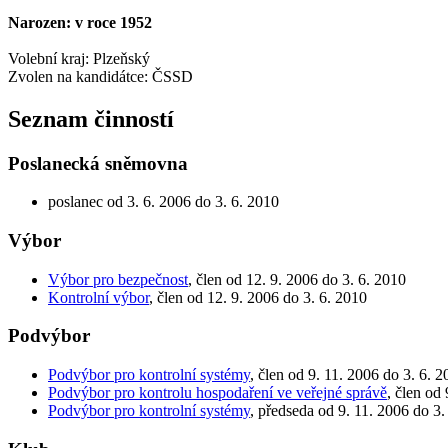
Narozen: v roce 1952
Volební kraj: Plzeňský
Zvolen na kandidátce: ČSSD
Seznam činností
Poslanecká sněmovna
poslanec od 3. 6. 2006 do 3. 6. 2010
Výbor
Výbor pro bezpečnost
, člen od 12. 9. 2006 do 3. 6. 2010
Kontrolní výbor
, člen od 12. 9. 2006 do 3. 6. 2010
Podvýbor
Podvýbor pro kontrolní systémy
, člen od 9. 11. 2006 do 3. 6. 
Podvýbor pro kontrolu hospodaření ve veřejné správě
, člen od
Podvýbor pro kontrolní systémy
, předseda od 9. 11. 2006 do 3.