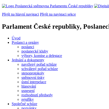
Přejít na hlavní navigaci
Přejít na navigaci sekce
Parlament České republiky, Poslane
Úvod
Poslanci a orgány
poslanci
poslanecké kluby
výbory, komise a delegace
Jednání a dokumenty
navržený pořad schůze
schválený pořad schůze
stenoprotokoly
sněmovní tisky
ústní interpelace
hlasování
usnesení
rozhodnutí předsedy
rejstříky
Společné schůze
pozvánky