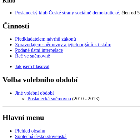
Klub
Poslanecký klub České strany sociálně demokratické
, člen od 
Činnosti
Předkladatelem návrhů zákonů
Zpravodajem sněmovny a jejich orgánů k tiskům
Podané ústní interpelace
Řeč ve sněmovně
Jak jsem hlasoval
Volba volebního období
Jiné volební období
Poslanecká sněmovna
(2010 - 2013)
Hlavní menu
Přehled obsahu
Společná česko-slovenská