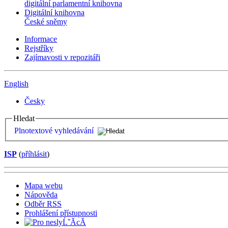
digitální parlamentní knihovna
Digitální knihovna
České sněmy
Informace
Rejstříky
Zajímavosti v repozitáři
English
Česky
Hledat
Plnotextové vyhledávání
ISP
(
příhlásit
)
Mapa webu
Nápověda
Odběr RSS
Prohlášení přístupnosti