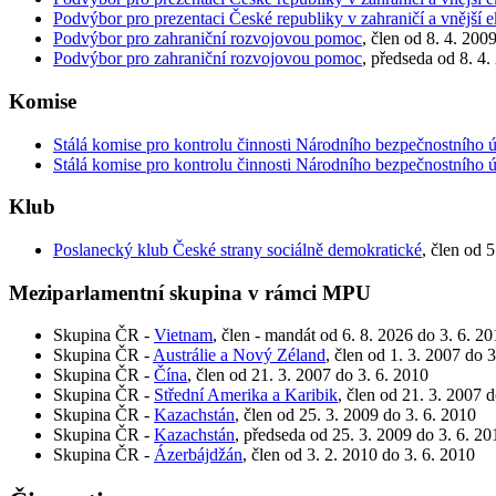
Podvýbor pro prezentaci České republiky v zahraničí a vnější
Podvýbor pro zahraniční rozvojovou pomoc
, člen od 8. 4. 200
Podvýbor pro zahraniční rozvojovou pomoc
, předseda od 8. 4.
Komise
Stálá komise pro kontrolu činnosti Národního bezpečnostního 
Stálá komise pro kontrolu činnosti Národního bezpečnostního 
Klub
Poslanecký klub České strany sociálně demokratické
, člen od 
Meziparlamentní skupina v rámci MPU
Skupina ČR -
Vietnam
, člen - mandát od 6. 8. 2026 do 3. 6. 2
Skupina ČR -
Austrálie a Nový Zéland
, člen od 1. 3. 2007 do 
Skupina ČR -
Čína
, člen od 21. 3. 2007 do 3. 6. 2010
Skupina ČR -
Střední Amerika a Karibik
, člen od 21. 3. 2007 
Skupina ČR -
Kazachstán
, člen od 25. 3. 2009 do 3. 6. 2010
Skupina ČR -
Kazachstán
, předseda od 25. 3. 2009 do 3. 6. 20
Skupina ČR -
Ázerbájdžán
, člen od 3. 2. 2010 do 3. 6. 2010