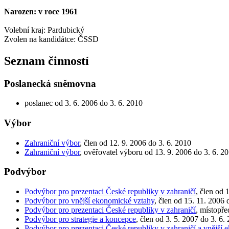
Narozen: v roce 1961
Volební kraj: Pardubický
Zvolen na kandidátce: ČSSD
Seznam činností
Poslanecká sněmovna
poslanec od 3. 6. 2006 do 3. 6. 2010
Výbor
Zahraniční výbor
, člen od 12. 9. 2006 do 3. 6. 2010
Zahraniční výbor
, ověřovatel výboru od 13. 9. 2006 do 3. 6. 2
Podvýbor
Podvýbor pro prezentaci České republiky v zahraničí
, člen od 
Podvýbor pro vnější ekonomické vztahy
, člen od 15. 11. 2006 
Podvýbor pro prezentaci České republiky v zahraničí
, místopře
Podvýbor pro strategie a koncepce
, člen od 3. 5. 2007 do 3. 6.
Podvýbor pro prezentaci České republiky v zahraničí a vnější