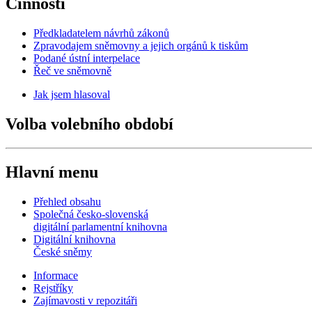
Činnosti
Předkladatelem návrhů zákonů
Zpravodajem sněmovny a jejich orgánů k tiskům
Podané ústní interpelace
Řeč ve sněmovně
Jak jsem hlasoval
Volba volebního období
Hlavní menu
Přehled obsahu
Společná česko-slovenská
digitální parlamentní knihovna
Digitální knihovna
České sněmy
Informace
Rejstříky
Zajímavosti v repozitáři