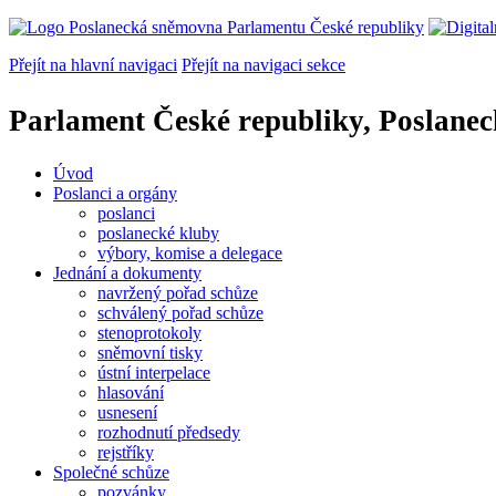
Přejít na hlavní navigaci
Přejít na navigaci sekce
Parlament České republiky, Poslane
Úvod
Poslanci a orgány
poslanci
poslanecké kluby
výbory, komise a delegace
Jednání a dokumenty
navržený pořad schůze
schválený pořad schůze
stenoprotokoly
sněmovní tisky
ústní interpelace
hlasování
usnesení
rozhodnutí předsedy
rejstříky
Společné schůze
pozvánky