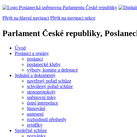
Přejít na hlavní navigaci
Přejít na navigaci sekce
Parlament České republiky, Poslane
Úvod
Poslanci a orgány
poslanci
poslanecké kluby
výbory, komise a delegace
Jednání a dokumenty
navržený pořad schůze
schválený pořad schůze
stenoprotokoly
sněmovní tisky
ústní interpelace
hlasování
usnesení
rozhodnutí předsedy
rejstříky
Společné schůze
pozvánky