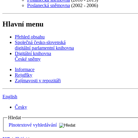
Poslanecká sněmovna
(2002 - 2006)
Hlavní menu
Přehled obsahu
Společná česko-slovenská
digitální parlamentní knihovna
Digitální knihovna
České sněmy
Informace
Rejstříky
Zajímavosti v repozitáři
English
Česky
Hledat
Plnotextové vyhledávání