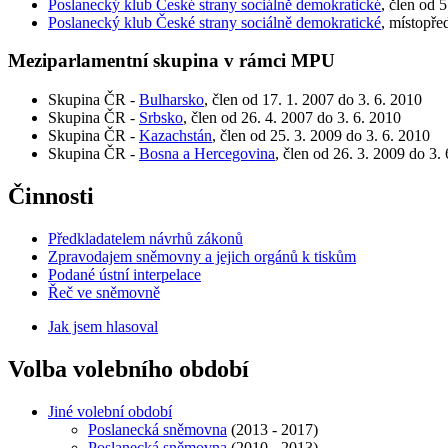
Poslanecký klub České strany sociálně demokratické
, člen od 
Poslanecký klub České strany sociálně demokratické
, místopře
Meziparlamentní skupina v rámci MPU
Skupina ČR -
Bulharsko
, člen od 17. 1. 2007 do 3. 6. 2010
Skupina ČR -
Srbsko
, člen od 26. 4. 2007 do 3. 6. 2010
Skupina ČR -
Kazachstán
, člen od 25. 3. 2009 do 3. 6. 2010
Skupina ČR -
Bosna a Hercegovina
, člen od 26. 3. 2009 do 3.
Činnosti
Předkladatelem návrhů zákonů
Zpravodajem sněmovny a jejich orgánů k tiskům
Podané ústní interpelace
Řeč ve sněmovně
Jak jsem hlasoval
Volba volebního období
Jiné volební období
Poslanecká sněmovna
(2013 - 2017)
Poslanecká sněmovna
(2010 - 2013)