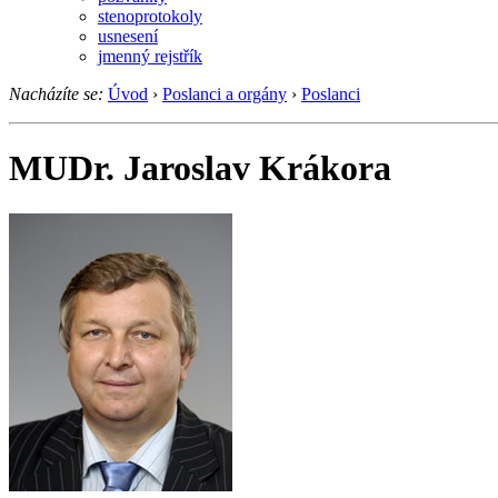
stenoprotokoly
usnesení
jmenný rejstřík
Nacházíte se:
Úvod
›
Poslanci a orgány
›
Poslanci
MUDr. Jaroslav Krákora