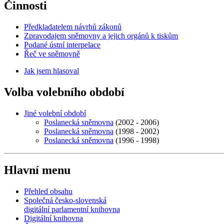
Činnosti
Předkladatelem návrhů zákonů
Zpravodajem sněmovny a jejich orgánů k tiskům
Podané ústní interpelace
Řeč ve sněmovně
Jak jsem hlasoval
Volba volebního období
Jiné volební období
Poslanecká sněmovna
(2002 - 2006)
Poslanecká sněmovna
(1998 - 2002)
Poslanecká sněmovna
(1996 - 1998)
Hlavní menu
Přehled obsahu
Společná česko-slovenská
digitální parlamentní knihovna
Digitální knihovna