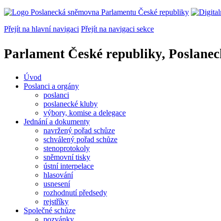
Přejít na hlavní navigaci
Přejít na navigaci sekce
Parlament České republiky, Poslane
Úvod
Poslanci a orgány
poslanci
poslanecké kluby
výbory, komise a delegace
Jednání a dokumenty
navržený pořad schůze
schválený pořad schůze
stenoprotokoly
sněmovní tisky
ústní interpelace
hlasování
usnesení
rozhodnutí předsedy
rejstříky
Společné schůze
pozvánky