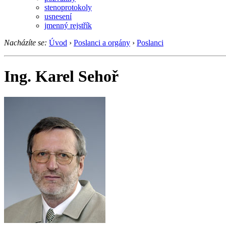
stenoprotokoly
usnesení
jmenný rejstřík
Nacházíte se:
Úvod
›
Poslanci a orgány
›
Poslanci
Ing. Karel Sehoř