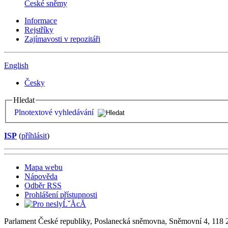
České sněmy
Informace
Rejstříky
Zajímavosti v repozitáři
English
Česky
Hledat
Plnotextové vyhledávání
ISP
(
příhlásit
)
Mapa webu
Nápověda
Odběr RSS
Prohlášení přístupnosti
Parlament České republiky, Poslanecká sněmovna, Sněmovní 4, 118 2