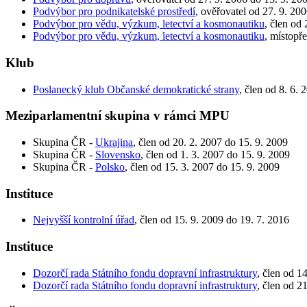
Podvýbor pro podnikatelské prostředí
, ověřovatel od 27. 9. 20
Podvýbor pro vědu, výzkum, letectví a kosmonautiku
, člen od
Podvýbor pro vědu, výzkum, letectví a kosmonautiku
, místopř
Klub
Poslanecký klub Občanské demokratické strany
, člen od 8. 6.
Meziparlamentní skupina v rámci MPU
Skupina ČR -
Ukrajina
, člen od 20. 2. 2007 do 15. 9. 2009
Skupina ČR -
Slovensko
, člen od 1. 3. 2007 do 15. 9. 2009
Skupina ČR -
Polsko
, člen od 15. 3. 2007 do 15. 9. 2009
Instituce
Nejvyšší kontrolní úřad
, člen od 15. 9. 2009 do 19. 7. 2016
Instituce
Dozorčí rada Státního fondu dopravní infrastruktury
, člen od 1
Dozorčí rada Státního fondu dopravní infrastruktury
, člen od 2