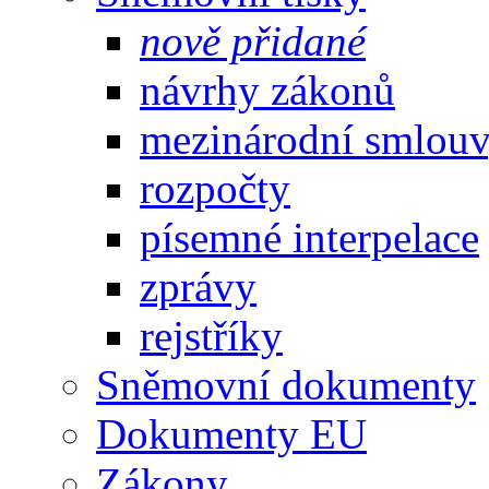
nově přidané
návrhy zákonů
mezinárodní smlou
rozpočty
písemné interpelace
zprávy
rejstříky
Sněmovní dokumenty
Dokumenty EU
Zákony