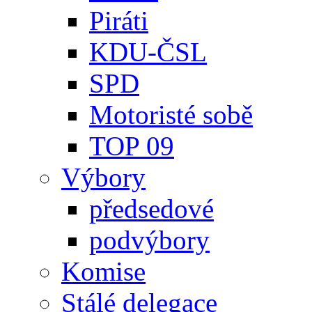
Piráti
KDU-ČSL
SPD
Motoristé sobě
TOP 09
Výbory
předsedové
podvýbory
Komise
Stálé delegace