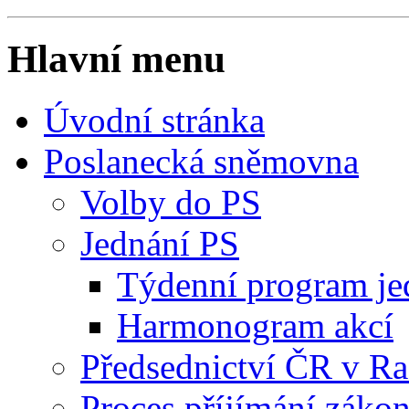
Hlavní menu
Úvodní stránka
Poslanecká sněmovna
Volby do PS
Jednání PS
Týdenní program je
Harmonogram akcí
Předsednictví ČR v R
Proces příjímání záko