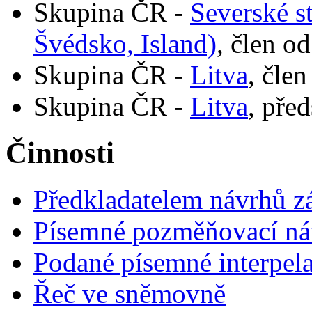
Skupina ČR -
Severské s
Švédsko, Island)
, člen o
Skupina ČR -
Litva
, člen
Skupina ČR -
Litva
, pře
Činnosti
Předkladatelem návrhů 
Písemné pozměňovací ná
Podané písemné interpel
Řeč ve sněmovně