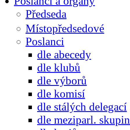
Poslanci a orgány
Předseda
Místopředsedové
Poslanci
dle abecedy
dle klubů
dle výborů
dle komisí
dle stálých delegací
dle meziparl. skupin