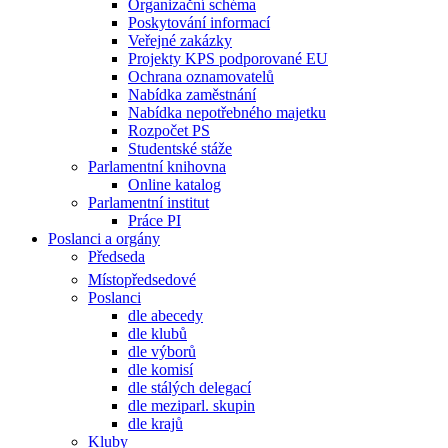
Organizační schéma
Poskytování informací
Veřejné zakázky
Projekty KPS podporované EU
Ochrana oznamovatelů
Nabídka zaměstnání
Nabídka nepotřebného majetku
Rozpočet PS
Studentské stáže
Parlamentní knihovna
Online katalog
Parlamentní institut
Práce PI
Poslanci a orgány
Předseda
Místopředsedové
Poslanci
dle abecedy
dle klubů
dle výborů
dle komisí
dle stálých delegací
dle meziparl. skupin
dle krajů
Kluby