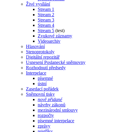
Živé vysílání
Stream 1
Stream 2
Stream 3
Stream 4
Stream 5
(test)
Zvukové záznamy
Videoarchiv
Hlasování
Stenoprotokoly
Digitální repozitář
Usnesení Poslanecké sněmovny
Rozhodnutí předsedy
Interpelace
písemné
ústní
Zasedací pořádek
Sněmovní tisky
nově přidané
návrhy zákonů
mezinárodní smlouvy
rozpočty
písemné interpelace
zprávy
rejstříky