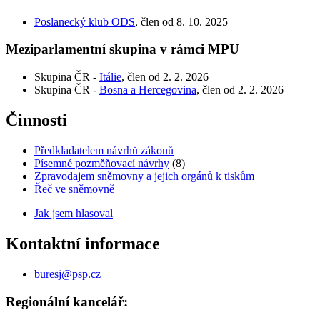
Poslanecký klub ODS
, člen od 8. 10. 2025
Meziparlamentní skupina v rámci MPU
Skupina ČR -
Itálie
, člen od 2. 2. 2026
Skupina ČR -
Bosna a Hercegovina
, člen od 2. 2. 2026
Činnosti
Předkladatelem návrhů zákonů
Písemné pozměňovací návrhy
(8)
Zpravodajem sněmovny a jejich orgánů k tiskům
Řeč ve sněmovně
Jak jsem hlasoval
Kontaktní informace
buresj@psp.cz
Regionální kancelář: