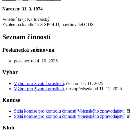
Narozen: 31. 3. 1974
Volební kraj: Karlovarský
Zvolen na kandidátce: SPOLU, navrhovatel ODS
Seznam činností
Poslanecká sněmovna
poslanec od 4. 10. 2025
Výbor
Výbor pro životní prostředí
, člen od 11. 11. 2025
Výbor pro životní prostředí
, místopředseda od 11. 11. 2025
Komise
Stálá komise pro kontrolu činnosti Vojenského zpravodajství
, č
Stálá komise pro kontrolu činnosti Vojenského zpravodajství
, 
Klub