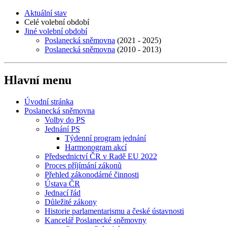
Aktuální stav
Celé volební období
Jiné volební období
Poslanecká sněmovna
(2021 - 2025)
Poslanecká sněmovna
(2010 - 2013)
Hlavní menu
Úvodní stránka
Poslanecká sněmovna
Volby do PS
Jednání PS
Týdenní program jednání
Harmonogram akcí
Předsednictví ČR v Radě EU 2022
Proces příjímání zákonů
Přehled zákonodárné činnosti
Ústava ČR
Jednací řád
Důležité zákony
Historie parlamentarismu a české ústavnosti
Kancelář Poslanecké sněmovny