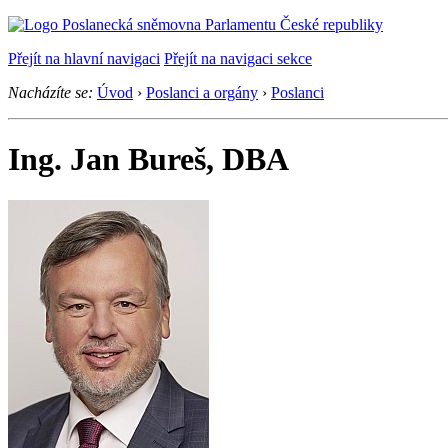
Přejít na hlavní navigaci
Přejít na navigaci sekce
Nacházíte se:
Úvod
›
Poslanci a orgány
›
Poslanci
Ing. Jan Bureš, DBA