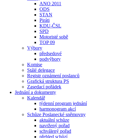
ANO 2011
ODS
STAN
Piráti
KDU-ČSL
SPD
Motoristé sobě
TOP 09
Výbory
předsedové
podvýbory
Komise
Stálé delegace
Registr oznámení poslanců
Grafická struktura PS
Zasedací pořádek
Jednání a dokumenty
Kalendář
týdenní program jednání
harmonogram akcí
Schůze Poslanecké sněmovny
aktuální schůze
navržený pořad
schválený pořad
přehled schůzí