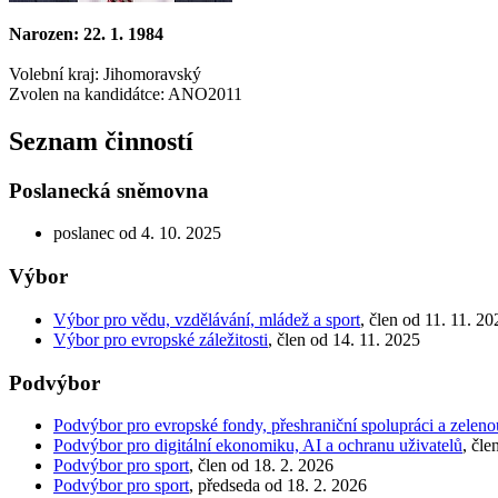
Narozen: 22. 1. 1984
Volební kraj: Jihomoravský
Zvolen na kandidátce: ANO2011
Seznam činností
Poslanecká sněmovna
poslanec od 4. 10. 2025
Výbor
Výbor pro vědu, vzdělávání, mládež a sport
, člen od 11. 11. 20
Výbor pro evropské záležitosti
, člen od 14. 11. 2025
Podvýbor
Podvýbor pro evropské fondy, přeshraniční spolupráci a zeleno
Podvýbor pro digitální ekonomiku, AI a ochranu uživatelů
, čle
Podvýbor pro sport
, člen od 18. 2. 2026
Podvýbor pro sport
, předseda od 18. 2. 2026