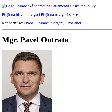
Přejít na hlavní navigaci
Přejít na navigaci sekce
Nacházíte se:
Úvod
›
Poslanci a orgány
›
Poslanci
Mgr. Pavel Outrata