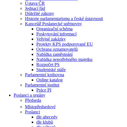
Ústava ČR
Jednací řád
Důležité zákony
Historie parlamentarismu a české ústavnosti
Kancelář Poslanecké sněmovny
Organizační schéma
Poskytování informací
Veřejné zakázky
Projekty KPS podporované EU
Ochrana oznamovatelů
Nabídka zaměstnání
Nabídka nepotřebného majetku
Rozpočet PS
Studentské stáže
Parlamentní knihovna
Online katalog
Parlamentní institut
Práce PI
Poslanci a orgány
Předseda
Místopředsedové
Poslanci
dle abecedy
dle klubů