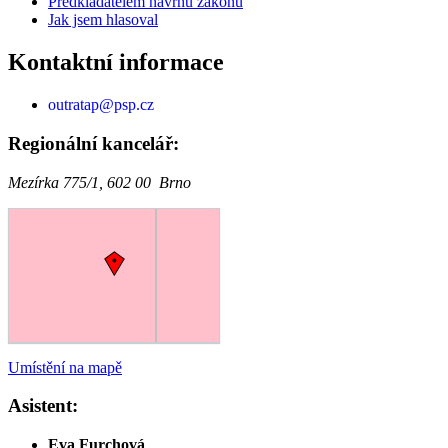
Předkladatelem návrhů zákonů
Jak jsem hlasoval
Kontaktní informace
outratap@psp.cz
Regionální kancelář:
Mezírka 775/1, 602 00 Brno
Umístění na mapě
Asistent:
Eva Furchová