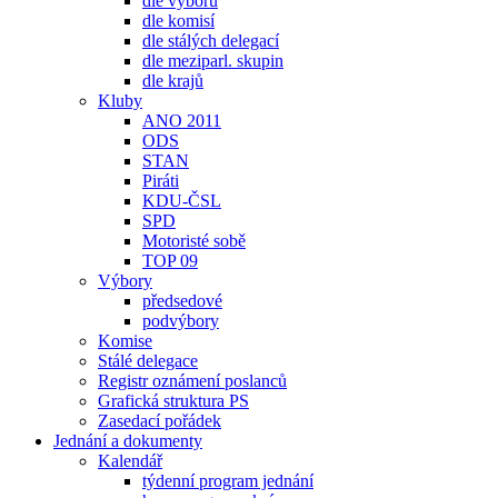
dle výborů
dle komisí
dle stálých delegací
dle meziparl. skupin
dle krajů
Kluby
ANO 2011
ODS
STAN
Piráti
KDU-ČSL
SPD
Motoristé sobě
TOP 09
Výbory
předsedové
podvýbory
Komise
Stálé delegace
Registr oznámení poslanců
Grafická struktura PS
Zasedací pořádek
Jednání a dokumenty
Kalendář
týdenní program jednání