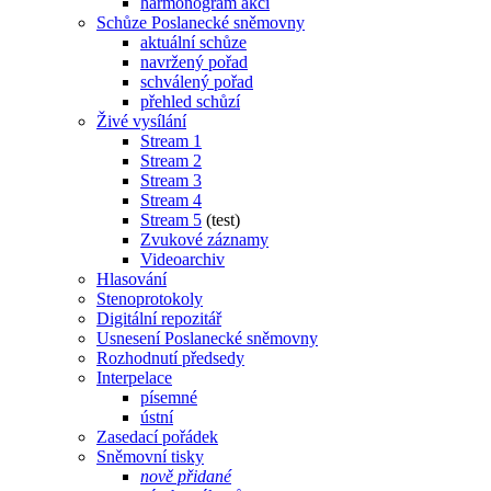
harmonogram akcí
Schůze Poslanecké sněmovny
aktuální schůze
navržený pořad
schválený pořad
přehled schůzí
Živé vysílání
Stream 1
Stream 2
Stream 3
Stream 4
Stream 5
(test)
Zvukové záznamy
Videoarchiv
Hlasování
Stenoprotokoly
Digitální repozitář
Usnesení Poslanecké sněmovny
Rozhodnutí předsedy
Interpelace
písemné
ústní
Zasedací pořádek
Sněmovní tisky
nově přidané