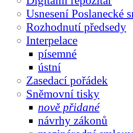
Digitální repozitář
Usnesení Poslanecké 
Rozhodnutí předsedy
Interpelace
písemné
ústní
Zasedací pořádek
Sněmovní tisky
nově přidané
návrhy zákonů