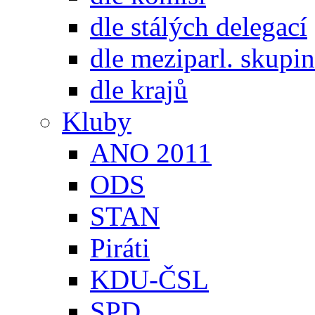
dle stálých delegací
dle meziparl. skupin
dle krajů
Kluby
ANO 2011
ODS
STAN
Piráti
KDU-ČSL
SPD