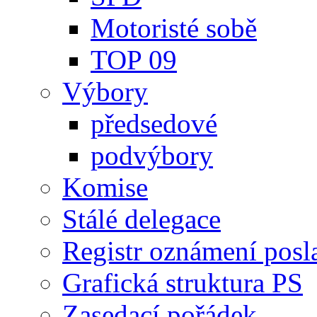
Motoristé sobě
TOP 09
Výbory
předsedové
podvýbory
Komise
Stálé delegace
Registr oznámení posl
Grafická struktura PS
Zasedací pořádek