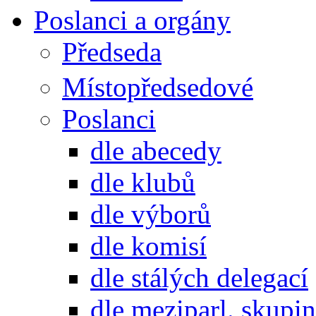
Poslanci a orgány
Předseda
Místopředsedové
Poslanci
dle abecedy
dle klubů
dle výborů
dle komisí
dle stálých delegací
dle meziparl. skupin