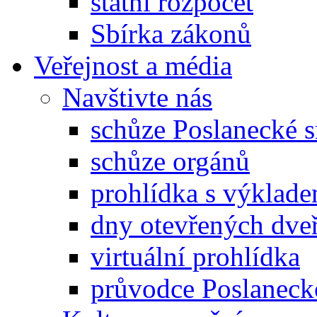
státní rozpočet
Sbírka zákonů
Veřejnost a média
Navštivte nás
schůze Poslanecké
schůze orgánů
prohlídka s výklad
dny otevřených dveř
virtuální prohlídka
průvodce Poslanec