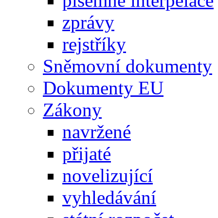
písemné interpelace
zprávy
rejstříky
Sněmovní dokumenty
Dokumenty EU
Zákony
navržené
přijaté
novelizující
vyhledávání