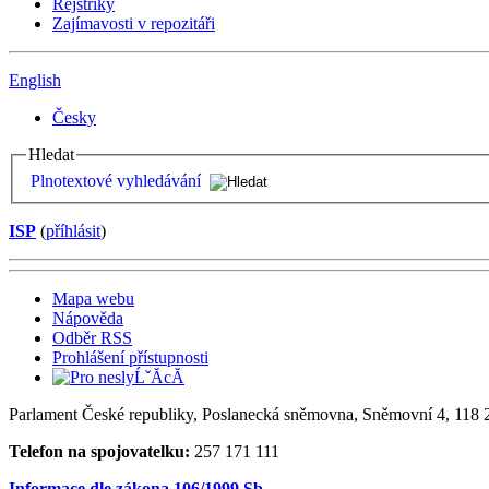
Rejstříky
Zajímavosti v repozitáři
English
Česky
Hledat
Plnotextové vyhledávání
ISP
(
příhlásit
)
Mapa webu
Nápověda
Odběr RSS
Prohlášení přístupnosti
Parlament České republiky, Poslanecká sněmovna, Sněmovní 4, 118 2
Telefon na spojovatelku:
257 171 111
Informace dle zákona 106/1999 Sb.