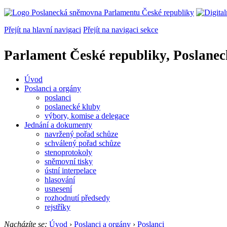
Přejít na hlavní navigaci
Přejít na navigaci sekce
Parlament České republiky, Poslane
Úvod
Poslanci a orgány
poslanci
poslanecké kluby
výbory, komise a delegace
Jednání a dokumenty
navržený pořad schůze
schválený pořad schůze
stenoprotokoly
sněmovní tisky
ústní interpelace
hlasování
usnesení
rozhodnutí předsedy
rejstříky
Nacházíte se:
Úvod
›
Poslanci a orgány
›
Poslanci