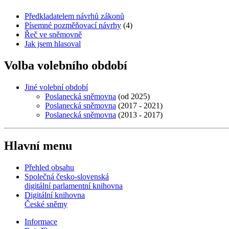
Předkladatelem návrhů zákonů
Písemné pozměňovací návrhy
(4)
Řeč ve sněmovně
Jak jsem hlasoval
Volba volebního období
Jiné volební období
Poslanecká sněmovna
(od 2025)
Poslanecká sněmovna
(2017 - 2021)
Poslanecká sněmovna
(2013 - 2017)
Hlavní menu
Přehled obsahu
Společná česko-slovenská
digitální parlamentní knihovna
Digitální knihovna
České sněmy
Informace