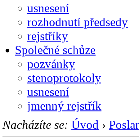
usnesení
rozhodnutí předsedy
rejstříky
Společné schůze
pozvánky
stenoprotokoly
usnesení
jmenný rejstřík
Nacházíte se:
Úvod
›
Posla