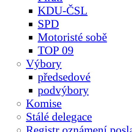
KDU-ČSL
SPD
Motoristé sobě
TOP 09
Výbory
předsedové
podvýbory
Komise
Stálé delegace
Registr oznámení posl