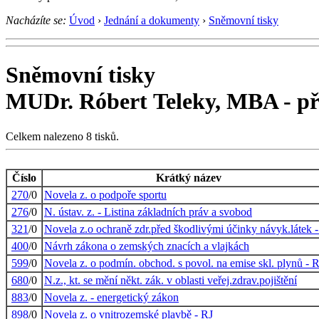
Nacházíte se:
Úvod
›
Jednání a dokumenty
›
Sněmovní tisky
Sněmovní tisky
MUDr. Róbert Teleky, MBA - p
Celkem nalezeno 8 tisků.
Číslo
Krátký název
270
/0
Novela z. o podpoře sportu
276
/0
N. ústav. z. - Listina základních práv a svobod
321
/0
Novela z.o ochraně zdr.před škodlivými účinky návyk.látek 
400
/0
Návrh zákona o zemských znacích a vlajkách
599
/0
Novela z. o podmín. obchod. s povol. na emise skl. plynů - 
680
/0
N.z., kt. se mění někt. zák. v oblasti veřej.zdrav.pojištění
883
/0
Novela z. - energetický zákon
898
/0
Novela z. o vnitrozemské plavbě - RJ