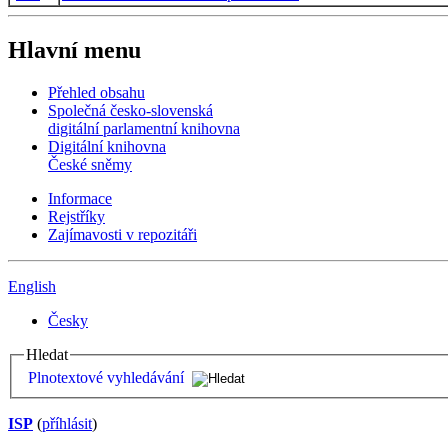
Hlavní menu
Přehled obsahu
Společná česko-slovenská
digitální parlamentní knihovna
Digitální knihovna
České sněmy
Informace
Rejstříky
Zajímavosti v repozitáři
English
Česky
Hledat
Plnotextové vyhledávání
ISP
(
příhlásit
)