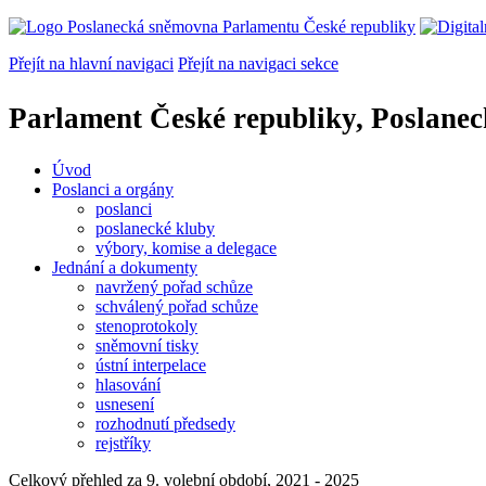
Přejít na hlavní navigaci
Přejít na navigaci sekce
Parlament České republiky, Poslane
Úvod
Poslanci a orgány
poslanci
poslanecké kluby
výbory, komise a delegace
Jednání a dokumenty
navržený pořad schůze
schválený pořad schůze
stenoprotokoly
sněmovní tisky
ústní interpelace
hlasování
usnesení
rozhodnutí předsedy
rejstříky
Celkový přehled za 9. volební období, 2021 - 2025