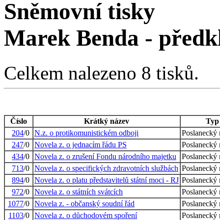
Sněmovní tisky
Marek Benda - předk
Celkem nalezeno 8 tisků.
Číslo
Krátký název
Typ 
204
/0
N.z. o protikomunistickém odboji
Poslanecký 
247
/0
Novela z. o jednacím řádu PS
Poslanecký 
434
/0
Novela z. o zrušení Fondu národního majetku
Poslanecký 
713
/0
Novela z. o specifických zdravotních službách
Poslanecký 
894
/0
Novela z. o platu představitelů státní moci - RJ
Poslanecký 
972
/0
Novela z. o státních svátcích
Poslanecký 
1077
/0
Novela z. - občanský soudní řád
Poslanecký 
1103
/0
Novela z. o důchodovém spoření
Poslanecký 